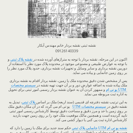
نقشه ثبتی نقشه بردار خانم مهندس آبکار
09126140339
اکنون در این مرحله، نقشه بردار با توجه به متراژهای آورده شده در
نقشه پلاک ثبتی
و
با توجه به عوارض طبیعی و مصنوعی موجود در محدوده پلاک مورد نظر با استفاده از
دوربین نقشه برداری و سایر وسایل و تجهیزات نقشه برداری، حدود پلاک مورد نظر را
بر روی زمین جانمایی و پیاده می نماید.
پس از مشخص شدن دقیق محدوده ملک یا زمین، نقشه بردار اقدام به نقشه برداری
ملک پیاده شده به اضافه عوارض دور و بر آن جهت تهیه نقشه در
سیستم مختصات
UTM
یو تی ام
و ممهور کردن آن به عنوان نقشه بردار رسمی امور ثبتی برای تحویل
به اداره ثبت مربوطه می نماید.
به این ترتیب نقشه دفترچه ای قدیمی (سند اربعه) ملک بر اساس
پلاک ثبتی
، تبدیل به
نقشه دقیق در
سیستم مختصات UTM
یو تی ام می گردد که در آن مکان دقیق ملک
بر روی زمین با حد و مرز دقیق و مساحت دقیق توسط کارشناس رسمی امور ثبتی
تایید گردیده است و همچنین مالک موقعیت ملک خود را بر روی زمین جهت بازدید
کارشناس اداره ثبت پی کنی یا دیوار کشی می کند.
نقشه یو تی ام UTM جانمایی پلاک ثبتی
حکم سند جدید برای ملک یا زمین را دارد که
جهت هرگونه معامله و یا فعالیت عمرانی اعم از ساخت و ساز، تغییر کاربری و .. به