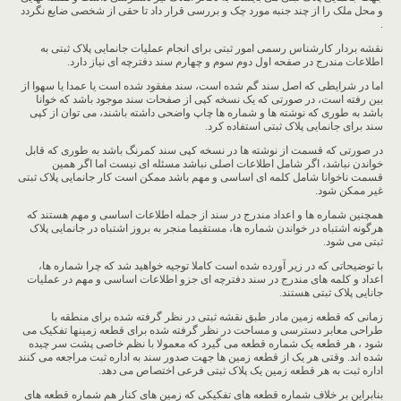
و محل ملک را از چند جنبه مورد چک و بررسی قرار داد تا حقی از شخصی ضایع نگردد
.
نقشه بردار کارشناس رسمی امور ثبتی برای انجام عملیات جانمایی پلاک ثبتی به
اطلاعات مندرج در صفحه اول دوم سوم و چهارم سند دفترچه ای نیاز دارد.
اما در شرایطی که اصل سند گم شده است، سند مفقود شده است یا عمدا یا سهوا از
بین رفته است، در صورتی که یک نسخه کپی از صفحات سند موجود باشد که خوانا
باشد به طوری که نوشته ها و شماره ها چاپ واضحی داشته باشند، می توان از کپی
سند برای جانمایی پلاک ثبتی استفاده کرد.
در صورتی که قسمت از نوشته ها در نسخه کپی سند کمرنگ باشد به طوری که قابل
خواندن نباشد، اگر شامل اطلاعات اصلی نباشد مسئله ای نیست اما اگر همین
قسمت ناخوانا شامل کلمه ای اساسی و مهم باشد ممکن است کار جانمایی پلاک ثبتی
غیر ممکن شود.
همچنین شماره ها و اعداد مندرج در سند از جمله اطلاعات اساسی و مهم هستند که
هرگونه اشتباه در خواندن شماره ها، مستقیما منجر به بروز اشتباه در جانمایی پلاک
ثبتی می شود.
با توضیحاتی که در زیر آورده شده است کاملا توجیه خواهید شد که چرا شماره ها،
اعداد و کلمه های مندرج در سند دفترچه ای جزو اطلاعات اساسی و مهم در عملیات
جانایی پلاک ثبتی هستند.
زمانی که قطعه زمین مادر طبق نقشه ثبتی در نظر گرفته شده برای منطقه با
طراحی معابر دسترسی و مساحت در نظر گرفته شده برای قطعه زمینها تفکیک می
شود ، هر قطعه یک شماره قطعه می گیرد که معمولا با نظم خاصی پشت سر چیده
شده اند. وقتی هر یک از قطعه زمین ها جهت صدور سند به اداره ثبت مراجعه می کنند
اداره ثبت به هر قطعه زمین یک پلاک ثبتی فرعی اختصاص می دهد.
بنابراین بر خلاف شماره قطعه های تفکیکی که زمین های کنار هم شماره قطعه های