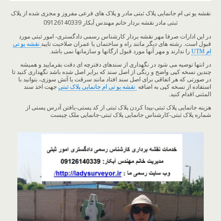
نقشه یو تی ام جانمایی پلاک ثبتی مادر و پلاک های فرعی مفروز و مجزی شده از پلاک
ثبتی مادر نقشه بردار خانم مهندس آبکار 09126140339
در این ادارات صرفا مهر نقشه بردار کارشناس رسمی دادگستری- امور ثبتی مورد
قبول است. رشته های دیگر مانند راه و ساختمان یا عمران صلاحیت تایید
نقشه یو تی
ام UTM
را ندارند و مهر آنها مورد قبول ارگانها و سازمانها نمی باشد.
در انتها توصیه می شود در نگهداری از سندهای دفترچه ای دقت بفرمایید و همیشه
چندین نسخه کپی واضح و رنگی از اصل سند که برابر اصل شده باشد نگهداری کنید تا
در صورتی که هر اتفاقی برای اصل سند افتاد مانند سرقت یا آتش سوزی، بتوانید با
استفاده از نسخه کپی به اضافه
نقشه یو تی ام جانمایی پلاک ثبتی
جهت اخذ سند
المثنی اقدام کنید.
هزینه جانمایی پلاک ثبتی-پیدا کردن پلاک ثبتی از کد پستی-یافتن آدرس پستی از
شماره پلاک ثبتی-کارشناس جانمایی پلاک ثبتی-جانمایی ملک چیست