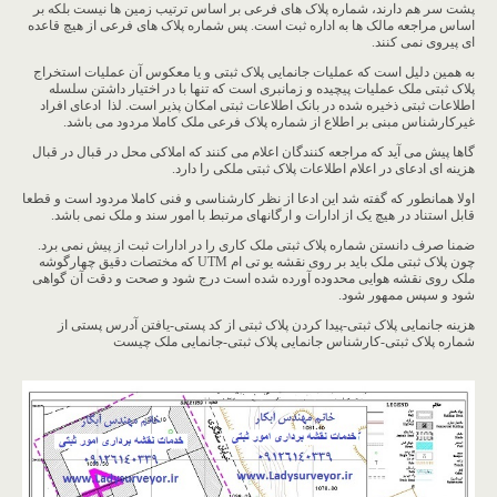
پشت سر هم دارند، شماره پلاک های فرعی بر اساس ترتیب زمین ها نیست بلکه بر
اساس مراجعه مالک ها به اداره ثبت است. پس شماره پلاک های فرعی از هیچ قاعده
ای پیروی نمی کنند.
به همین دلیل است که عملیات جانمایی پلاک ثبتی و یا معکوس آن عملیات استخراج
پلاک ثبتی ملک عملیات پیچیده و زمانبری است که تنها با در اختیار داشتن سلسله
اطلاعات ثبتی ذخیره شده در بانک اطلاعات ثبتی امکان پذیر است‌. لذا ادعای افراد
غیرکارشناس مبنی بر اطلاع از شماره پلاک فرعی ملک کاملا مردود می باشد.
گاها پیش می آید که مراجعه کنندگان اعلام می کنند که املاکی محل در قبال در قبال
هزینه ای ادعای در اعلام اطلاعات پلاک ثبتی ملکی را دارد.
اولا همانطور که گفته شد این ادعا از نظر کارشناسی و فنی کاملا مردود است و قطعا
قابل استناد در هیچ یک از ادارات و ارگانهای مرتبط با امور سند و ملک نمی باشد.
ضمنا صرف دانستن شماره پلاک ثبتی ملک کاری را در ادارات ثبت از پیش نمی برد.
چون پلاک ثبتی ملک باید بر روی نقشه یو تی ام UTM که مختصات دقیق چهارگوشه
ملک روی نقشه هوایی محدوده آورده شده است درج شود و صحت و دقت آن گواهی
شود و سپس ممهور شود.
هزینه جانمایی پلاک ثبتی-پیدا کردن پلاک ثبتی از کد پستی-یافتن آدرس پستی از
شماره پلاک ثبتی-کارشناس جانمایی پلاک ثبتی-جانمایی ملک چیست