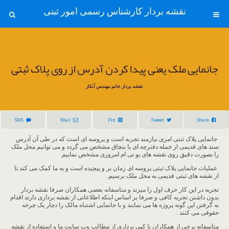
نقشه بردار کارشناس رسمی امور ثبتی
جانمایی ملک یعنی پیدا کردن آدرس از روی پلاک ثبتی
نقشه بردار خانم مهندس آبکار
SMS
Mail
Pin
Tweet
Share
جانمایی پلاک ثبتی امری نیازمند تجربه است و پروسه ای است که در طی آن آدرس
سند های قدیمی از جمله دفترچه ای یا بنچاق مشخص می گردد و می توانیم محل ملک
را بصورت دقیق روی نقشه های یو تی ام امروزی مشخص نماییم.
عملیات جانمایی پلاک ثبتی پروسه ای زمان بر و پیچیده است و به ما کمک می کند تا
از نقشه های ثبتی قدیمی به محل ملک برسیم.
تجربه در این کار حرف اول را میزند و متاسفانه بعضی همکاران صرفا نقشه بردار
بدون داشتن تجربه کافی و صرفا بر اساس اینکه اطلاعاتی از نقشه برداری دارند اقدام
به گرفتن این گونه پروژه ها می نمایند و با جانمایی اشتباه مالک را دچار یک چرخه
حقوقی می کنند .
متاسفانه برخی از همکاران با کپی برداری از مطالب وب سایت ما و استفاده از نقشه