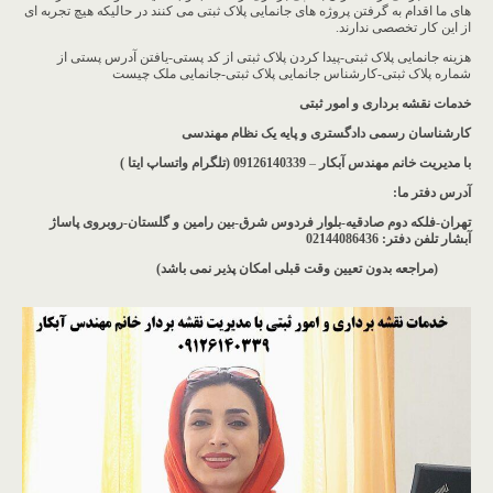
های ما اقدام به گرفتن پروژه های جانمایی پلاک ثبتی می کنند در حالیکه هیچ تجربه ای
از این کار تخصصی ندارند.
هزینه جانمایی پلاک ثبتی-پیدا کردن پلاک ثبتی از کد پستی-یافتن آدرس پستی از
شماره پلاک ثبتی-کارشناس جانمایی پلاک ثبتی-جانمایی ملک چیست
خدمات نقشه برداری و امور ثبتی
کارشناسان رسمی دادگستری و پایه یک نظام مهندسی
با مدیریت خانم مهندس آبکار
–
09126140339 (تلگرام واتساپ ایتا )
آدرس دفتر ما
:
تهران-فلکه دوم صادقیه-بلوار فردوس شرق-بین رامین و گلستان-روبروی پاساژ
آبشار
تلفن دفتر: 02144086436
(مراجعه بدون تعیین وقت قبلی امکان پذیر نمی باشد
)