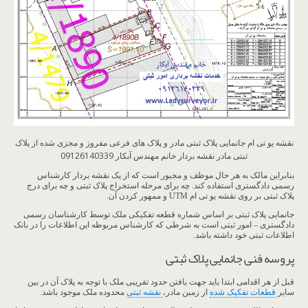
نقشه یو تی ام جانمایی پلاک ثبتی مادر و پلاک های فرعی مفروز و مجزی شده از پلاک
ثبتی مادر نقشه بردار خانم مهندس آبکار 09126140339
بنابراین مالک به هر حال موظف و مجبور است که از یک نقشه بردار کارشناس
رسمی دادگستری استفاده کند. چه برای مرحله استخراج پلاک ثبتی و چه برای درج
پلاک ثبتی بر روی نقشه یو تی ام UTM و ممهور کردن آن.
جانمایی پلاک ثبتی بر اساس شماره قطعه تفکیکی ملک توسط کارشناسان رسمی
دادگستری – امور ثبتی است به شرطی که کارشناس مربوطه این اطلاعات را در بانک
اطلاعات ثبتی خود داشته باشد.
پروسه فنی جانمایی پلاک ثبتی
قبل از هر اقدامی ابتدا باید جهت یافتن حدود تقریبی ملک با توجه به پلاک آن در بین
سایر
قطعات تفکیک شده
از زمین مادر،
نقشه ثبتی
محدوده ملک موجود باشد.