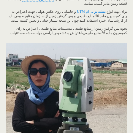
قطعه زمین مادر کسب نمایید.
برای تهیه انواع
نقشه یو تی ام UTM
و جانمایی روی عکس هوایی جهت اعتراض به
رای کمیسیون ماده 56 منابع طبیعی و پس گرفتن زمین از سازمان منابع طبیعی باید
از کارشناسان خبره استفاده کنید چون این نتیجه بسیار حیاتی و تعیین کننده است.
نحوه پس گرفتن زمین از منابع طبیعی-مستثنیات منابع طبیعی-اعتراض به رای
کمیسیون ماده 56 منابع طبیعی-اعتراض به تشخیص اراضی موات-نقشه مستثنیات