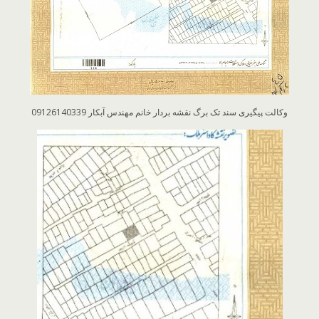
وکالت پیگیری سند تک برگ نقشه بردار خانم مهندس آبکار 09126140339