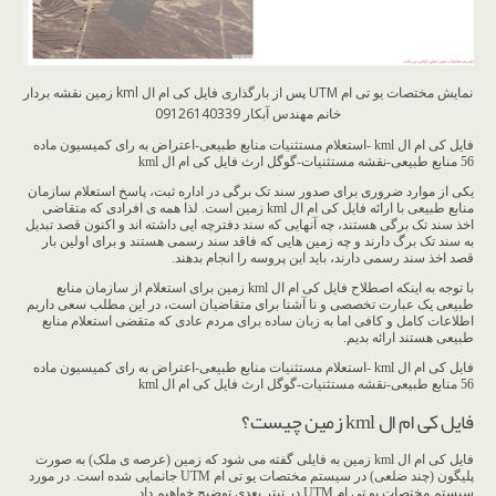
نمایش مختصات یو تی ام UTM پس از بارگذاری فایل کی ام ال kml زمین نقشه بردار
خانم مهندس آبکار 09126140339
فایل کی ام ال kml -استعلام مستثنیات منابع طبیعی-اعتراض به رای کمیسیون ماده
56 منابع طبیعی-نقشه مستثنیات-گوگل ارث فایل کی ام ال kml
یکی از موارد ضروری برای صدور سند تک برگی در اداره ثبت، پاسخ استعلام سازمان
منابع طبیعی با ارائه فایل کی ام ال kml زمین است. لذا همه ی افرادی که متقاضی
اخذ سند تک برگی هستند، چه آنهایی که سند دفترچه ایی داشته اند و اکنون قصد تبدیل
به سند تک برگ دارند و چه زمین هایی که فاقد سند رسمی هستند و برای اولین بار
قصد اخذ سند رسمی دارند، باید این پروسه را انجام بدهند.
با توجه به اینکه اصطلاح فایل کی ام ال kml زمین برای استعلام از سازمان منابع
طبیعی یک عبارت تخصصی و نا آشنا برای متقاضیان است، در این مطلب سعی داریم
اطلاعات کامل و کافی اما به زبان ساده برای مردم عادی که متقضی استعلام منابع
طبیعی هستند ارائه بدیم.
فایل کی ام ال kml -استعلام مستثنیات منابع طبیعی-اعتراض به رای کمیسیون ماده
56 منابع طبیعی-نقشه مستثنیات-گوگل ارث فایل کی ام ال kml
فایل کی ام ال kml زمین چیست؟
فایل کی ام ال kml زمین به فایلی گفته می شود که زمین (عرصه ی ملک) به صورت
پلیگون (چند ضلعی) در سیستم مختصات یو تی ام UTM جانمایی شده است. در مورد
سیستم مختصات یو تی ام UTM در تیتر بعدی توضیح خواهیم داد.