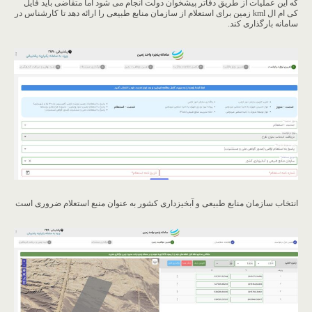
که این عملیات از طریق دفاتر پیشخوان دولت انجام می شود اما متقاضی باید فایل
کی ام ال kml زمین برای استعلام از سازمان منابع طبیعی را ارائه دهد تا کارشناس در
سامانه بارگذاری کند.
انتخاب سازمان منابع طبیعی و آبخیزداری کشور به عنوان منبع استعلام ضروری است