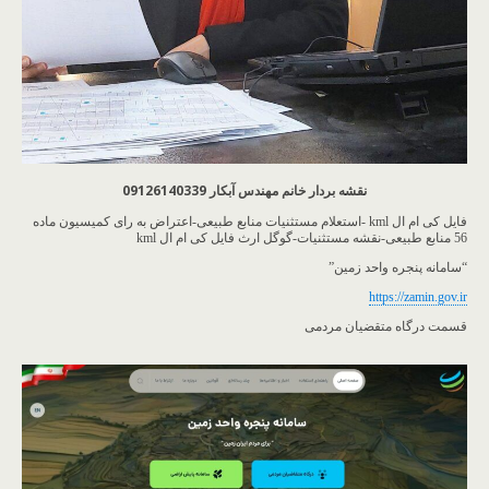
نقشه بردار خانم مهندس آبکار 09126140339
فایل کی ام ال kml -استعلام مستثنیات منابع طبیعی-اعتراض به رای کمیسیون ماده
56 منابع طبیعی-نقشه مستثنیات-گوگل ارث فایل کی ام ال kml
“سامانه پنجره واحد زمین”
https://zamin.gov.ir
قسمت درگاه متقضیان مردمی