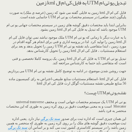
تبدیل یو تی ام UTM به فایل کی ام ال kml زمین
فایل کی ام ال kml زمین به فایلی گفته می شود که زمین (عرصه ی ملک) به صورت
پلیگون (چند ضلعی) در سیستم مختصات یو تی ام UTM جانمایی شده است.
بنابراین ابتدا باید مختصات دقیق گوشه های زمین در سیستم مختصات جهانی یو تی ام
UTM موجود باشد که تبدیل به فایل کی ام ال kml زمین بشود.
یا به عبارت دیگر تا زمانی که یو تی ام UTM ملک موجود نباشد نمی توان فایل کی ام
ال kml زمین را تولید کرد. لذا در پروسه اداری و فنی برای انجام هر گونه اقدام در
مورد زمین ، ابتدا متقاضی باید نقشه یو تی ام UTM زمین را تحویل بدهد و بعد برای
استعلام مستثنیات ، فایل کی ام ال kml زمین را تحویل کارشناس بدهد.
تبدیل یو تی ام UTM به فایل کی ام ال kml زمین، یک پروسه کاملا تخصصی و فنی
است که متقاضی باید حتما به کارشناس مراجعه کند.
جهت روشن شدن موضوع، در ادامه به توضیح کامل نقشه یو تی ام UTM می پردازیم.
فایل کی ام ال kml -استعلام مستثنیات منابع طبیعی-اعتراض به رای کمیسیون ماده
56 منابع طبیعی-نقشه مستثنیات-گوگل ارث فایل کی ام ال kml
نقشه یو تی ام UTM چیست؟
یو تی ام UTM یک سیستم مختصات جهانی است و مخفف universal transverse
Mercator است و به معنی موقعیت دقیق بر روی کره زمین به طوری که این مختصات
منحصر به فرد باشد.
این همان چیزی است که اداره ثبت برای صدور
سند تک برگی
نیاز دارد. یعنی اداره
ثبت موقعیت دقیق گوشه های ملک را بر روی کره زمین به طوری که منحصر به همین
زمین باشد را در سیستم کاداستری کشور ثبت می کند و بر اساس آن
سند تک برگی