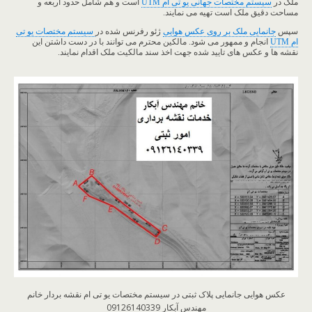
ملک در
سیستم مختصات جهانی یو تی ام UTM
است و هم شامل حدود اربعه و
مساحت دقیق ملک است تهیه می نمایند.
سپس
جانمایی ملک بر روی عکس هوایی
ژئو رفرنس شده در
سیستم مختصات یو تی
ام UTM
انجام و ممهور می شود. مالکین محترم می توانند با در دست داشتن این
نقشه ها و عکس های تایید شده جهت اخذ سند مالکیت ملک اقدام نمایند.
عکس هوایی جانمایی پلاک ثبتی در سیستم مختصات یو تی ام نقشه بردار خانم
مهندس آبکار 09126140339