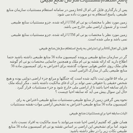
پس از بارگذاری فایل کی ام ال kml زمین در سامانه استعلام مستثنیات سازمان منابع
طبیعی، پاسخ استعلام به دو صورت داده می شود:
زمین مورد نظر با مختصات یو تی ام UTM ارائه شده، جزو مستثنیات منابع طبیعی
است و از شمول اراضی ملی خارج می باشد.
زمین مورد نظر با مختصات یو تی ام UTM ارائه شده، جزو مستثنیات منابع طبیعی
نمی باشد و ملی شده است.
فایل کی ام ال kml برای اعتراض به پاسخ استعلام سازمان منابع طبیعی
گر در سازمان منابع طبیعی پرونده کمیسیون ماده 56 منابع طبیعی داشته باشید حتما
اطلاع دارید که ارائه نقشه یو تی ام ملک و همچنین جانمایی مختصات یو تی ام گوشه
های ملک روی عکس هوایی سنوات گذشته برای اعتراض به رای کمیسیون ماده 56
منابع طبیعی یکی از مدارک الزامی است.
در ماه ۵۶ قانون ثبت تاکید شده است که جنگلها و مراتع جزء اراضی دولتی بوده و هیچ
شخص حقیقی یا حقوقی نمی تواند بر آن ادعای مالکیت داشته باشد ، مگر اینکه ملک
دارای سابقه احیا باشد تا از اراضی ملی خارج شود و جزء مستثنیات قرار گیرد .
حال این سوال پیش می آید که سابقه احیا چیست ؟
نحوه پس گرفتن زمین از منابع طبیعی-مستثنیات منابع طبیعی-اعتراض به رای
کمیسیون ماده 56 منابع طبیعی-اعتراض به تشخیص اراضی موات-نقشه مستثنیات
اثبات سابقه احیا برای مستثنیات منابع طبیعی
همان طور که گفتیم اراضی احیا شده می‌توانند با سند مالکیت به افراد نسبت داده
شوند. اما برای تشخیص این اراضی بر اساس نقشه یو تی ام کمیسیون ماده 56 منابع
طبیعی نکات زیر را در نظر داشته باشید: