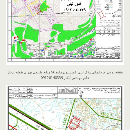
نقشه یو تی ام جانمایی پلاک ثبتی کمیسیون ماده 56 منابع طبیعی تهران نقشه بردار
خانم مهندس آبکار 09126140339