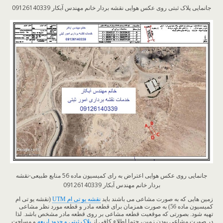
جانمایی پلاک ثبتی روی عکس هوایی نقشه بردار خانم مهندس آبکار 09126140339
جانمایی روی عکس هوایی اعتراض به رای کمیسیون ماده 56 منابع طبیعی-نقشه
بردار خانم مهندس آبکار 09126140339
زمین هایی که به صورت مشاعی می باشند باید
نقشه یو تی ام UTM
(نقشه یو تی ام
کمیسیون ماده 56) به صورت همزمان برای قطعه مادر و قطعه مورد نظر مشاعی
تهیه شود. بصورتی که موقعیت قطعه مشاعی بر روی قطعه مادر مشخص باشد. لذا
در صورت مشاعی بودن زمین، حتما اطلاع کافی از
پلاک ثبتی و حدود اربعه
و مساحت