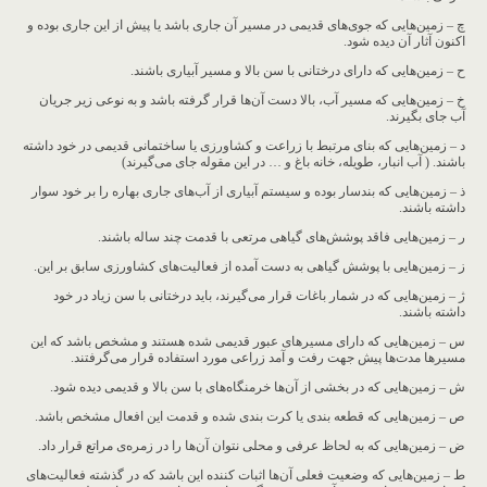
چ – زمین‌هایی که جوی‌های قدیمی در مسیر آن جاری باشد یا پیش از این جاری بوده و
اکنون آثار آن دیده شود.
ح – زمین‌هایی که دارای درختانی با سن بالا و مسیر آبیاری باشند.
خ – زمین‌هایی که مسیر آب، بالا دست آن‌ها قرار گرفته باشد و به نوعی زیر جریان
آب جای بگیرند.
د – زمین‌هایی که بنای مرتبط با زراعت و کشاورزی یا ساختمانی قدیمی در خود داشته
باشند. ( آب انبار، طویله، خانه باغ و … در این مقوله جای می‌گیرند)
ذ – زمین‌هایی که بندسار بوده و سیستم آبیاری از آب‌های جاری بهاره را بر خود سوار
داشته باشند.
ر – زمین‌هایی فاقد پوشش‌های گیاهی مرتعی با قدمت چند ساله باشند.
ز – زمین‌هایی با پوشش گیاهی به دست آمده از فعالیت‌های کشاورزی سابق بر این.
ژ – زمین‌هایی که در شمار باغات قرار می‌گیرند، باید درختانی با سن زیاد در خود
داشته باشند.
س – زمین‌هایی که دارای مسیرهای عبور قدیمی شده هستند و مشخص باشد که این
مسیرها مدت‌ها پیش جهت رفت و آمد زراعی مورد استفاده قرار می‌گرفتند.
ش – زمین‌هایی که در بخشی از آن‌ها خرمنگاه‌های با سن بالا و قدیمی دیده شود.
ص – زمین‌هایی که قطعه بندی یا کرت بندی شده و قدمت این افعال مشخص باشد.
ض – زمین‌هایی که به لحاظ عرفی و محلی نتوان آن‌ها را در زمره‌ی مراتع قرار داد.
ط – زمین‌هایی که وضعیت فعلی آن‌ها اثبات کننده این باشد که در گذشته فعالیت‌های