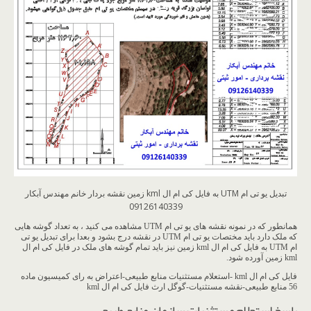
تبدیل یو تی ام UTM به فایل کی ام ال kml زمین نقشه بردار خانم مهندس آبکار
09126140339
همانطور که در نمونه نقشه های یو تی ام UTM مشاهده می کنید ، به تعداد گوشه هایی
که ملک دارد باید مختصات یو تی ام UTM در نقشه درج بشود و بعدا برای تبدیل یو تی
ام UTM به فایل کی ام ال kml زمین نیز باید تمام گوشه های ملک در فایل کی ام ال
kml زمین آورده شود.
فایل کی ام ال kml -استعلام مستثنیات منابع طبیعی-اعتراض به رای کمیسیون ماده
56 منابع طبیعی-نقشه مستثنیات-گوگل ارث فایل کی ام ال kml
پاسخ استعلام مستثنیات سازمان منابع طبیعی