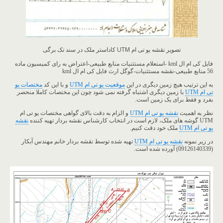
تصویر نقشه یو تی ام UTM کاداستر ملک در سند تک برگی
فایل کی ام ال kml -استعلام مستثنیات منابع طبیعی-اعتراض به رای کمیسیون ماده
56 منابع طبیعی-نقشه مستثنیات-گوگل ارث فایل کی ام ال kml
به این ترتیب هیچ زمین دیگری در این
موقعیت یو تی ام UTM
و با این کد
مختصات یو
تی ام UTM
با زمین دیگری اشتباه گرفته نمی شود چون این مختصات کاملا منحصر
بفرد و فقط برای یک زمین است.
نظر به اهمیت
نقشه یو تی ام UTM
و الزام به دقت بالای گواهی مختصات یو تی ام
UTM گوشه های ملک، لازم است در انتخاب کارشناس نقشه بردار تهیه کننده
نقشه
یو تی ام UTM
ملک خود دقت کنیم.
در زیر نمونه
نقشه یو تی ام UTM
تهیه شده توسط نقشه بردار خانم مهندس آبکار
(09126140339) آورده شده است.