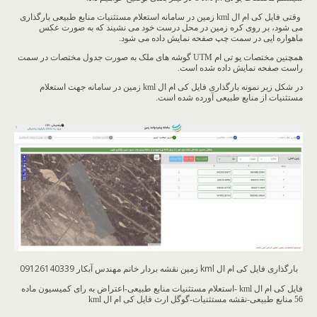
وقتی فایل کی ام ال kml زمین در سامانه استعلام مستثنیات منابع طبیعی بارگذاری
می شود، بر روی کره زمین در محل درست خود می نشیند که به صورت عکس
ماهواره ایی در سمت چپ صفحه نمایش داده می شود.
همچنین مختصات یو تی ام UTM گوشه های ملک به صورت جدول مختصات در سمت
راست صفحه نمایش داده شده است.
در شکل زیر نمونه بارگذاری فایل کی ام ال kml زمین در سامانه جهت استعلام
مستثنیات از منابع طبیعی آورده شده است.
بارگذاری فایل کی ام ال kml زمین نقشه بردار خانم مهندس آبکار 09126140339
فایل کی ام ال kml -استعلام مستثنیات منابع طبیعی-اعتراض به رای کمیسیون ماده
56 منابع طبیعی-نقشه مستثنیات-گوگل ارث فایل کی ام ال kml