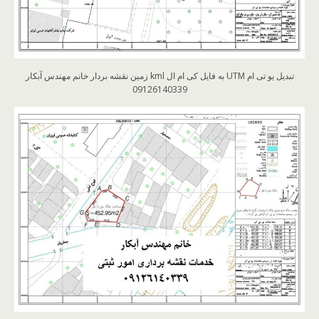
تبدیل یو تی ام UTM به فایل کی ام ال kml زمین نقشه بردار خانم مهندس آبکار
09126140339