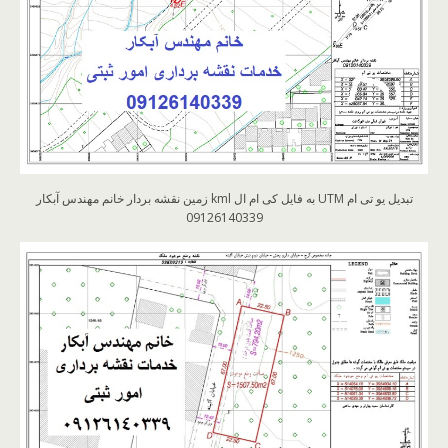
تبدیل یو تی ام UTM به فایل کی ام ال kml زمین نقشه بردار خانم مهندس آبکار
09126140339