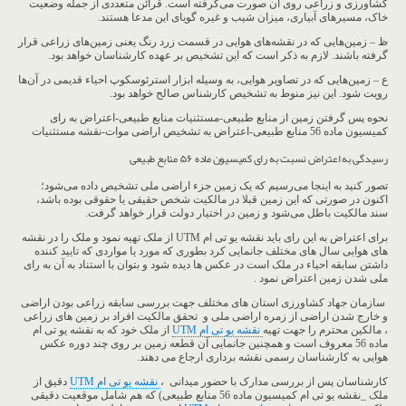
کشاورزی و زراعی روی آن صورت می‌گرفته است. قرائن متعددی از جمله وضعیت
خاک، مسیرهای آبیاری، میزان شیب و غیره گویای این مدعا هستند.
ظ – زمین‌هایی که در نقشه‌های هوایی در قسمت زرد رنگ یعنی زمین‌های زراعی قرار
گرفته باشند. لازم به ذکر است که این تشخیص بر عهده کارشناسان خواهد بود.
ع – زمین‌هایی که در تصاویر هوایی، به وسیله ابزار استرئوسکوپ احیاء قدیمی در آن‌ها
رویت شود. این نیز منوط به تشخیص کارشناس صالح خواهد بود.
نحوه پس گرفتن زمین از منابع طبیعی-مستثنیات منابع طبیعی-اعتراض به رای
کمیسیون ماده 56 منابع طبیعی-اعتراض به تشخیص اراضی موات-نقشه مستثنیات
رسیدگی به اعتراض نسبت به رای کمیسیون ماده ۵۶ منابع طبیعی
تصور کنید به اینجا می‌رسیم که یک زمین جزء اراضی ملی تشخیص داده می‌شود؛
اکنون در صورتی که این زمین قبلا در مالکیت شخص حقیقی یا حقوقی بوده باشد،
سند مالکیت باطل می‌شود و زمین در اختیار دولت قرار خواهد گرفت.
برای اعتراض به این رای باید نقشه یو تی ام UTM از ملک تهیه نمود و ملک را در نقشه
های هوایی سال های مختلف جانمایی کرد بطوری که مورد یا مواردی که تایید کننده
داشتن سابقه احیاء در ملک است در عکس ها دیده شود و بتوان با استناد به آن به رای
ملی شدن زمین اعتراض نمود .
سازمان جهاد کشاورزی استان های مختلف جهت بررسی سابقه زراعی بودن اراضی
و خارج شدن اراضی از زمره اراضی ملی و تحقق مالکیت افراد بر زمین های زراعی
، مالکین محترم را جهت تهیه
نقشه یو تی ام UTM
از ملک خود که به نقشه یو تی ام
ماده 56 معروف است و همچنین جانمایی آن قطعه زمین بر روی چند دوره عکس
هوایی به کارشناسان رسمی نقشه برداری ارجاع می دهند.
کارشناسان پس از بررسی مدارک با حضور میدانی ،
نقشه یو تی ام UTM
دقیق از
ملک _نقشه یو تی ام کمیسیون ماده 56 منابع طبیعی) که هم شامل موقعیت دقیقی