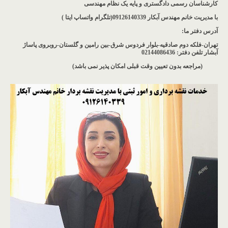
کارشناسان رسمی دادگستری و پایه یک نظام مهندسی
با مدیریت خانم مهندس آبکار
09126140339(تلگرام واتساپ ایتا )
آدرس دفتر ما
:
تهران-فلکه دوم صادقیه-بلوار فردوس شرق-بین رامین و گلستان-روبروی پاساژ
آبشار
تلفن دفتر: 02144086436
(مراجعه بدون تعیین وقت قبلی امکان پذیر نمی باشد
)