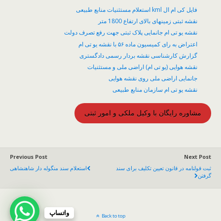
فایل کی ام ال kml استعلام مستثنیات منابع طبیعی
نقشه ثبتی زمینهای بالای ارتفاع 1800 متر
نقشه یو تی ام جانمایی پلاک ثبتی جهت رفع تصرف دولت
اعتراض به رای کمیسیون ماده ۵۶ با نقشه یو تی ام
گزارش کارشناسی نقشه بردار رسمی دادگستری
نقشه هوایی (یو تی ام) اراضی ملی و مستثنیات
جانمایی اراضی ملی روی نقشه هوایی
نقشه یو تی ام سازمان منابع طبیعی
مشاوره رایگان با وکیل ملکی و امور ثبتی
Previous Post
Next Post
ثبت قولنامه در قانون تعیین تکلیف برای سند
استعلام سند منگوله دار شاهنشاهی
گرفتن
واتساپ
Back to top