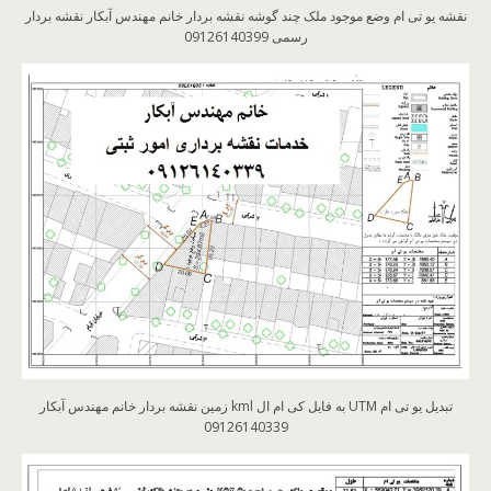
نقشه یو تی ام وضع موجود ملک چند گوشه نقشه بردار خانم مهندس آبکار نقشه بردار
رسمی 09126140399
تبدیل یو تی ام UTM به فایل کی ام ال kml زمین نقشه بردار خانم مهندس آبکار
09126140339