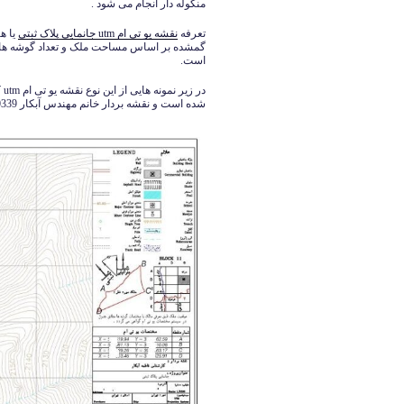
منگوله دار انجام می شود .
تعرفه
نقشه یو تی ام utm جانمایی پلاک ثبتی
یا ه
گمشده بر اساس مساحت ملک و تعداد گوشه های مل
است.
در
شده است و نقشه بردار خانم مهندس آبکار 09126140339