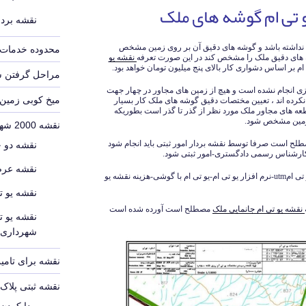
 تی ام گوشه های ملک
نقشه بردا
داشته باشد و گوشه های دقیق آن بر روی زمین مشخص
محدوده خدمات 
ه های دقیق ملک را مشخص کند در این صورت تعرفه
نقشه یو
ام بر اساس دشواری کار بالای پنج میلیون تومان خواهد بود.
مراحل گرفتن 
زی انجام نشده است و هیچ از زمین های مجاور در چهار جهت
میخ کوبی زمین
 نکرده اند ، تعیین مختصات دقیق گوشه های ملک کار بسیار
 های مجاور ملک مورد نظر از گذر تا گذر است بطوریکه
 زمین مشخص شود.
نقشه 2000 شهرداری
صطلح است صرفا توسط نقشه بردار امور ثبتی باید انجام شود
نقشه دو 
نقشه عرص
تعرفه یو تی امutm-نمونه نقشه یو تی ام-دانلود یو تی امutm-نرم افزار یو تی ام-یو تی ام با گوشی-هزینه نقشه یو
نقشه یو ت
نقشه یو تی ام جانمایی ملک
مصطلح است آورده شده است
نقشه یو ت
شهرداری
نقشه برای تامین
نقشه ثبتی پلا
پیدا کردن