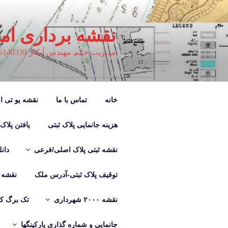
فتن
ه
حتوا
نقشه برداری ام
مدیریت خانم مهندس آبکار 09126140339
خانه
تماس با ما
نقشه یو تی ام M
هزینه جانمایی پلاک ثبتی
یافتن پلاک
نقشه ثبتی پلاک اصلی/فرعی
دان
توقیف پلاک ثبتی-آدرس ملک
نقشه ب
نقشه ۲۰۰۰ شهرداری
تک برگ کر
جانمایی و شماره گذاری پارکینگها