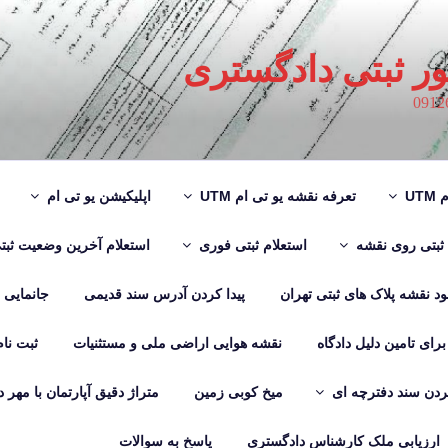
ور ثبتی دادگستری
UT
تعرفه نقشه یو تی ام UTM
اپلیکیشن یو تی ام
 ثبتی روی نقشه
استعلام ثبتی فوری
استعلام آخرین وضعیت ثبت
لود نقشه پلاک های ثبتی تهران
پیدا کردن آدرس سند قدیمی
جانمایی
رای تامین دلیل دادگاه
نقشه هوایی اراضی ملی و مستثنیات
ثبت نا
دن سند دفترچه ای
میخ کوبی زمین
متراژ دقیق آپارتمان با مهر 
ارزیابی ملک کارشناس دادگستری
پاسخ به سوالات