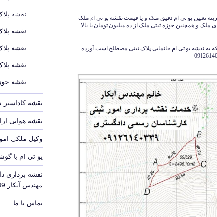
نقشه پلاک
زینه تعیین یو تی ام دقیق ملک و یا قیمت نقشه یو تی ام ملک
ک و همچنین حوزه ثبتی ملک از ده میلیون تومان با بالا
نقشه پلاک
نقشه پلاک
 زیر نمونه هایی از این نوع نقشه یو تی ام utm که به نقشه یو تی ام جانمایی پلاک ثبتی مصطلح است آورده
نقشه پلاک
نقشه حوزه
نقشه کاداستر 
نقشه هوایی ارا
وکیل ملکی امور
یو تی ام با گوش
نقشه برداری دا
مهندس آبکار 09126140339
تماس با ما