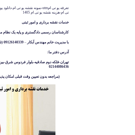
تی ام-هزینه نقشه یو تی ام 1405
خدمات نقشه برداری و امور ثبتی
کارشناسان رسمی دادگستری و پایه یک نظام م
با مدیریت خانم مهندس آبکار
–
09126140339 (تلگرام واتساپ ایتا )
آدرس دفتر ما
:
تهران-فلکه دوم صادقیه-بلوار فردوس شرق-بین 
02144086436
(مراجعه بدون تعیین وقت قبلی امکان پذیر