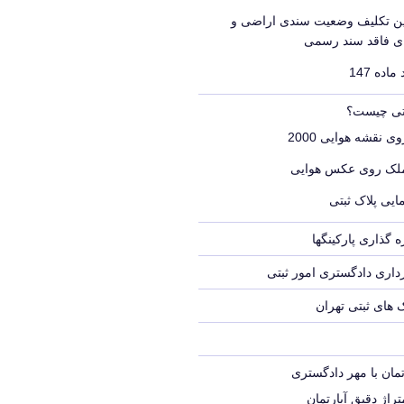
یین تکلیف وضعیت سندی اراضی و
ای فاقد سند رسمی
اده 147
بتی چیست؟
ی نقشه هوایی 2000
ملک روی عکس هوایی
ایی پلاک ثبتی
 گذاری پارکینگها
اری دادگستری امور ثبتی
ک های ثبتی تهران
تمان با مهر دادگستری
راژ دقیق آپارتمان