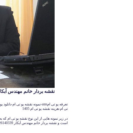
نقشه بردار خانم مهندس آبکار 126140339
تی ام-هزینه نقشه یو تی ام 1405
در زیر نمونه هایی از این نوع نقشه یو تی ام ک
است و نقشه بردار خانم مهندس آبکار 09126140339