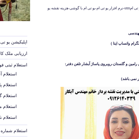
تعرفه یو تی امutm-نمونه نقشه یو تی ام-دانلود یو تی امutm-نرم افزار یو تی ام-یو تی ام با گوشی-هزینه نقشه یو
هندسی
اپلیکیشن یو تی 
ارزیابی ملک ک
رامین و گلستان-روبروی پاساژ آبشار
تلفن دفتر:
استعلام ثبتی ف
استعلام آ
 نمی باشد
)
استعلام پل
استعلام گ
استعلام م
استعلام ن
استعلام شماره پ