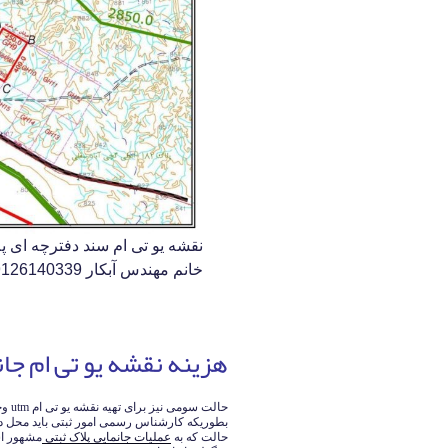
نقشه یو تی ام سند دفترچه ای پ
خانم مهندس آبکار 09126140339
هزینه نقشه یو تی ام جان
حالت
بطوریکه کارشناس رسمی امور ثبتی باید محل دقی
حالت که به
عملیات جانمایی پلاک ثبتی
مشهور اس