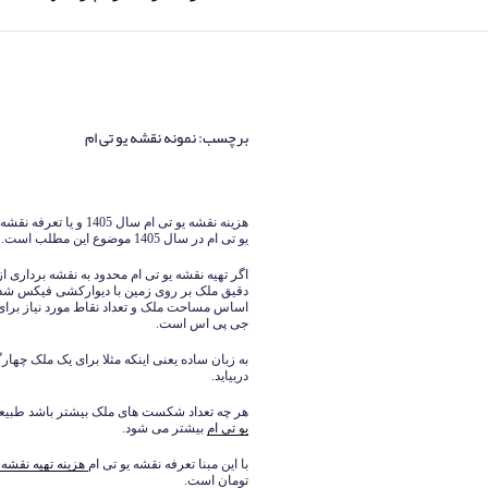
برچسب:
نمونه نقشه یو تی ام
نوشته‌شده
در
هزینه نقشه یو تی ام سال 1405 و یا تعرفه نقشه برداری برای
یو تی ام در سال 1405 موضوع این مطلب است.
اگر تهیه نقشه یو تی ام محدود به نقشه برداری
دقیق ملک بر روی زمین با دیوارکشی فیکس شد
اساس مساحت ملک و تعداد نقاط مورد نیاز برای 
جی پی اس است.
به زبان ساده یعنی اینکه مثلا برای یک ملک چهار
دربیاید.
هر چه تعداد شکست های ملک بیشتر باشد طبیعتا
یو تی ام
بیشتر می شود.
با این مبنا تعرفه نقشه یو تی ام
هزینه تهیه نقشه ی
تومان است.