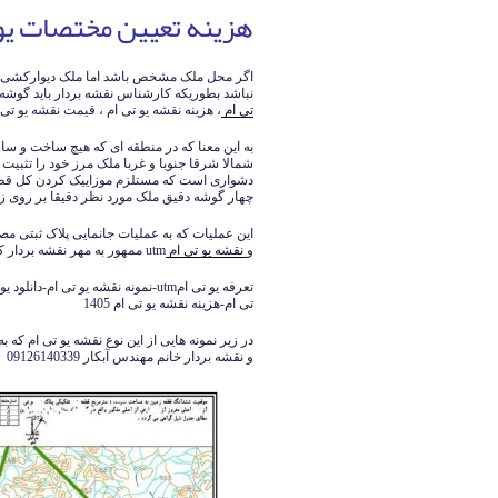
هزینه تعیین مختصات یو
اگر محل ملک مشخص باشد اما ملک دیوارکشی ن
نباشد بطوریکه کارشناس نقشه بردار باید گوش
تی ام
، هزینه نقشه یو تی ام ، قیمت نقشه یو تی 
به این معنا که در منطقه ای که هیچ ساخت و سا
شمالا شرقا جنوبا و غربا ملک مرز خود را تثبیت
دشواری است که مستلزم موزاییک کردن کل قطعه
چهار گوشه دقیق ملک مورد نظر دقیقا بر روی
این عملیات که به عملیات جانمایی پلاک ثبتی م
و
نقشه یو تی ام
utm ممهور به مهر نقشه بردار کارشناس رسمی دادگستری-امور ثبتی شود.
تی ام-هزینه نقشه یو تی ام 1405
در زیر نمونه هایی از این نوع نقشه یو تی ام که به
و نقشه بردار خانم مهندس آبکار 09126140339