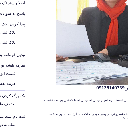
اصلاح سند تک 
پاسخ به سوالات
پیدا کردن پلاک 
پلاک ثبتی
پلاک ثبتی
تبدیل قولنامه ب
تعرفه نقشه یو تی 
قیمت انواع
هزینه نقشه
09
تک برگ کردن س
تعرفه یو تی امutm-نمونه نقشه یو تی ام-دانلود یو تی امutm-نرم افزار یو تی ام-یو تی ام با گوشی-هزینه نقشه یو
اختلاف ط
ه به نقشه یو تی ام وضع موجود ملک مصطلح است آورده شده
ثبت نام سند مل
سامانه د