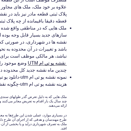
علاوه بر خود ملک، ملک های مجاور
پلاک ثبتی قطعه مادر نیز باید در نقشه
قعطه دقیقا باقیمانده از چه پلاک ثب
ملک هایی که در مناطقی واقع شده ا
سازهای جدید بسیار قابل وجه بوده 
نقشه ها در شهرداری، در صورتی که
باشد و تغییرات در آن محدوده به نح
نباشد، هر مالکی موظف است برای م
نقشه یو تی ام UTM
وضع موجود را 
چندین ماه نقشه جدید کل محدوده د
هزینه نقشه یو تی ام utm-چگونه نقشه یو تی ام تهیه کنیم-مختصات یو تی ام utm
ملک هایی که به دلیل تعرض گذر طولهای سندی ک
چند سال یک بار اقدام به تعریض معابر می‌کنند
ارائه می‌دهند.
در بسیاری موارد، عملی شدن این طرح‌ها به معن
طرح مهندسان و هدفی که از اجرای آن طرح دارن
ملک به تصرف شهرداری درآید و یا بخشی از آن 
افتد.