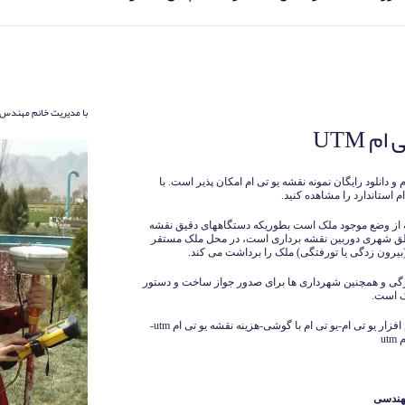
با مدیریت خانم مهندس 
م UTM
دانلود رایگان نمونه نقشه یو تی ام امکان پذیر است. با
ام استاندارد را مشاهده کنید.
طور کلی تهیه نقشه از وضع موجود ملک است بطوریکه دستگاههای دقیق نقشه
ناطق شهری دوربین نقشه برداری است، در محل ملک مستقر
بیرون زدگی یا تورفتگی) ملک را برداشت می کند.
رگی و همچنین شهرداری ها برای صدور جواز ساخت و دستور
ک است.
نمونه نقشه یو تی ام utm-دانلود یو تی ام utm-نرم افزار یو تی ام-یو تی ام با گوشی-هزینه نقشه یو تی ام utm-
u
هندسی