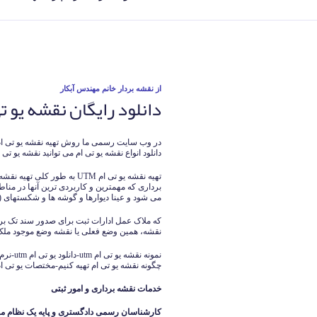
نوشته‌شده
از
نقشه بردار خانم مهندس آبکار
دانلود رایگان نقشه یو تی ا
در
در وب سایت رسمی ما روش تهیه نقشه یو تی ام و 
دانلود انواع نقشه یو تی ام می توانید نقشه یو تی 
تهیه نقشه یو تی ام UTM به 
برداری که مهمترین و کاربردی ترین آنها در م
می شود و عینا دیوارها و گوشه ها و شکستهای (
که ملاک عمل ادارات ثبت برای صدور سند تک ب
نقشه، همین وضع فعلی یا نقشه وضع موجود مل
چگونه نقشه یو تی ام تهیه کنیم-مختصات یو تی ام tm
خدمات نقشه برداری و امور ثبتی
کارشناسان رسمی دادگستری و پایه یک نظام م