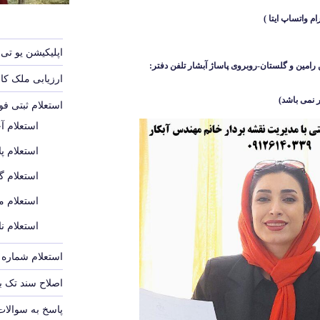
اپلیکیشن یو تی 
رامین و گلستان-روبروی پاساژ آبشار
تلفن دفتر:
ارزیابی ملک ک
 نمی باشد
)
استعلام ثبتی ف
استعلام آ
استعلام پل
استعلام گ
استعلام م
استعلام ن
استعلام شماره پ
اصلاح سند تک 
پاسخ به سوالات