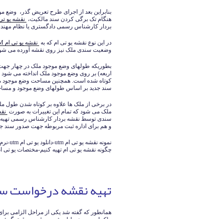
بنابراین بعد از اجرای طرح تعریض گذر، وضع مو
هنگام تک برگی کردن سند مالکیت،
نقشه یو تی
بردار کارشناس رسمی دادگستری یا نظام مهندسی
در این نوع نقشه یو تی ام که به
نقشه یو تی ام UTM
وضعیت سندی ملک نیز روی نقشه آورده می شود
بطوریکه طولهای وضع موجود ملک در چهار جه
اربعه) بر روی وضع موجود ملک انداخته می شود
کوتاه شده است. همچنین مساحت وضع موجود ملک
سند جدید بر اساس طولهای وضع موجود و مساح
در برخی از ملک ها علاوه بر کوتاه شدن طول مل
ملک می شود که تمام این تغییرات به صورت
نقشه
سندی توسط نقشه بردار کارشناس رسمی تهیه و
و هم برای اداره ثبت مربوطه جهت صدور سند جدی
چگونه نقشه یو تی ام تهیه کنیم-مختصات یو تی ام tm
تهیه نقشه درخواست سن
همانطور که گفته شد یکی از مراحل الزامی برا