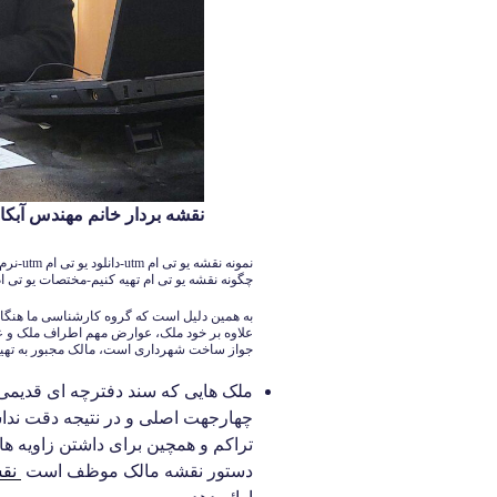
نقشه بردار خانم مهندس آبکار 126140339
چگونه نقشه یو تی ام تهیه کنیم-مختصات یو تی ام tm
به همین دلیل است که گروه کارشناسی ما هنگام
علاوه بر خود ملک، عوارض مهم اطراف ملک و عر
جواز ساخت شهرداری است، مالک مجبور به تهیه 
ملک هایی که سند دفترچه ای قدیمی د
چهارجهت اصلی و در نتیجه دقت ند
تراکم و همچین برای داشتن زاویه 
دستور نقشه مالک موظف است
نقش