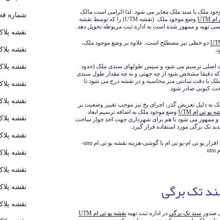
جود ملک با سند ملک مغایر می شود. لذا الزامی است مالک
شماره قطع
 ام
UTM
وضع موجود ملک (نقشه UTM) را که توسط نقشه
 تهیه و ممهور شده است به اداره ثبت مربوطه تحویل دهد.
نقشه پلاک
دو خطی نیز مصطلح است، علاوه بر وضع موجود ملک،
نقشه پلاک
.
نقشه پلاک
ت اصلی ترسیم می شود و سپس طولهای سندی ملک (حدود
 که دقیقا مشخص شود از چه جهتی و به چه مقدار طول سندی
 با دقت سانتی متر محاسبه و در نقشه درج می شود تا
نقشه پلاک
ت کنونی صادر شود.
نقشه پلاک
ک به دلیل تعریض گذر، اجرای پخ نیز موجب تغییر وضعیت بر
 یو تی ام UTM
وضع موجود ملک به اضافه ترسیم ابعاد
نقشه پلاک
 ممهور می شود تا هم برای شهرداری جهت اخذ جواز ساخت
د تک برگی مورد استفاده قرار گیرد.
نقشه پلاک
نمونه نقشه یو تی ام utm-دانلود یو تی ام utm-نرم افزار یو تی ام-یو تی ام با گوشی-هزینه نقشه یو تی ام utm-
u
نقشه پلاک
نقشه پلاک
د تک برگی
نقشه پلاک
نقشه پلاک
ی صدور
سند تک برگی
در اداره ثبت تهیه
نقشه یو تی ام UTM