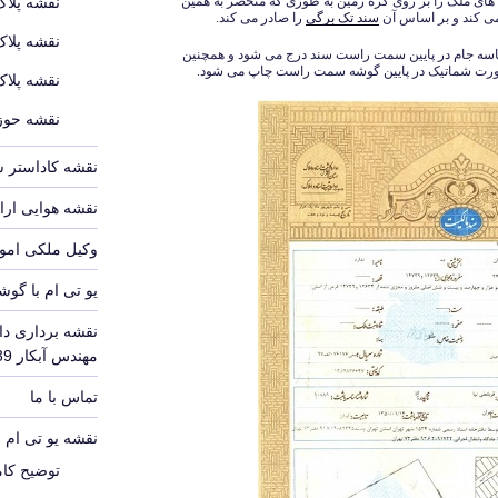
های ملک را بر روی کره زمین به طوری که منحصر به همین
نقشه پلاک
ی کند و بر اساس آن
سند تک برگی
را صادر می کند.
نقشه پلاک
اسه جام در پایین سمت راست سند درج می شود و همچنین
ورت شماتیک در پایین گوشه سمت راست چاپ می شود.
نقشه پلاک
نقشه حوزه
نقشه کاداستر 
نقشه هوایی ارا
وکیل ملکی امور
یو تی ام با گوش
نقشه برداری دا
مهندس آبکار 09126140339
تماس با ما
نقشه یو تی ام UTM
توضیح کامل