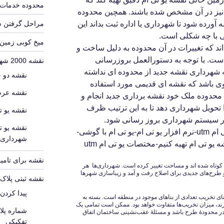
محدوده خدمات 
 نیز در آن مشخص شده باشند. همچین محدوده
 آورده شود تا شهرداری یا اداره ثبت بداند این
مراحل گرفتن 
تی با چه شکلی است.
میخ کوبی زمین
ند که تغییرات در آن محدوده به دلیل ساخت و
است. با توجه به دستورالعمل بروزرسانی
نقشه 2000 شهرداری
 شهرداری نقشه جدید از محدوده ای نداشته
نقشه دو 
وی باشد که نقشه ای قدیمی مورد استفاده
نقشه عرص
حدوده ملک خود نقشه برداری جدید انجام و
تحویل شهرداری دهد تا به این ترتیب ظرف
نقشه یو ت
ر سیستم شهرداری بروز رسانی شود.
نقشه یو ت
نمونه نقشه یو تی ام utm-دانلود یو تی ام utm-نرم افزار یو تی ام-یو تی ام با گوشی-
شهرداری
نقشه برای تامین
وتاه شده اند و مساحت تغییر کرده است. شهرداری‌ها هر
 و طرح‌های جدیدی برای اصلاح رفت و آمد و زیباسازی شهرها
نقشه ثبتی پلا
پیدا کردن
ای تخریب تعدادی از بناهای موجود در منطقه است. بسته به
د، میزان تخریب‌ها متفاوت خواهد بود. ممکن است تمامی یک
شماره پل
در محدودۀ طرح باشد و مسئلۀ عقب‌نشینی ساختمان اتفاق
تفکیکی