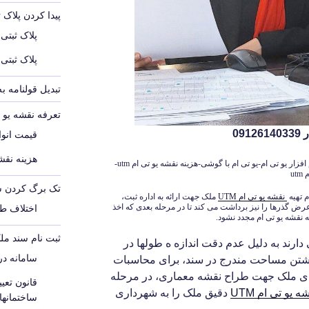
پیدا کردن پلاک 
پلاک ثبتی
پلاک ثبتی
تبدیل قولنامه ب
تعرفه نقشه یو تی 
09
قیمت انواع
هزینه نقشه
نمونه نقشه یو تی ام utm-دانلود یو تی ام utm-نرم افزار یو تی ام-یو تی ام با گوشی-هزینه نقشه یو تی ام utm-
u
تک برگ کردن س
 تهیه
نقشه یو تی ام
UTM
ملک جهت ارائه به اداره ثبت،
ض گذرها را نیز برداشت می کند تا در مرحله بعدی که اخذ
اختلاف ط
نقشه یو تی ام مجدد نشود.
ثبت نام سند مل
ارند به دلیل عدم دقت اندازه ه طولها در
سامانه د
اشتن مساحت مندرج در سند، برای محاسبات
های ملک جهت طراح نقشه معماری، در مرحله
قانون تع
ه یو تی ام
UTM
دقیق ملک را به شهرداری
ساختمانه