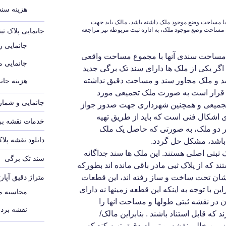
هزینه سند م
ا مساحت وضع موجود ملک داشته باشد، مالک باید جهت
ه مساحت وضع موجود ملک، به اداره ثبت مربوطه نیز مراجعه
جانمایی پلاک ث
جانمایی رو
مساحت سندی آنها با مجموع مساحت واقعی
جانمایی 
گر یکی از ملک ها دارای سند تک برگی جدید
د و ملک مجاور سند و مساحت دقیق نداشته
هزینه جانم
 قرار است به صورت ملک تجمیعی مورد
جانمایی و شماره
جمیعی و همچنین شهرداری جهت صدور جواز
 اشکال فنی است که باید از طریق تهیه
خدمات نقشه برد
دو ملک، به صورتی که حاصل یک ملک
دانلود نقشه پلا
باشد، مشکل حل گردد.
 ثبتی اصلی هستند. این ملک ها سند جداگانه
سند تک برگی
د که از پلاک ثبی مادر باقی مانده اند بطورکه
ان تحت ساخت و ساز رفته اند، این قطعات
متراژ دقیق آپار
این با توجه به اینکه این قطعه زمینها نه دارای
محاسبه مت
 در نقشه ثبتی طولها و مساحت انها را
نقشه بردا
 که قابل استناد باشند . بنابراین مالک/
 خالی نقشه یو تی ام دقیق تهیه کند که