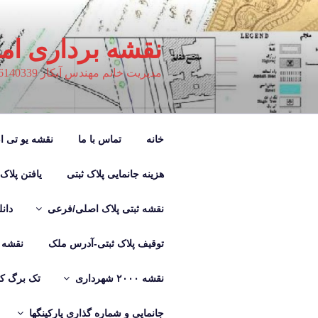
فتن
ه
حتوا
نقشه برداری ام
مدیریت خانم مهندس آبکار 09126140339
خانه
تماس با ما
نقشه یو تی ام M
هزینه جانمایی پلاک ثبتی
یافتن پلاک
نقشه ثبتی پلاک اصلی/فرعی
دان
توقیف پلاک ثبتی-آدرس ملک
نقشه ب
نقشه ۲۰۰۰ شهرداری
تک برگ کر
جانمایی و شماره گذاری پارکینگها