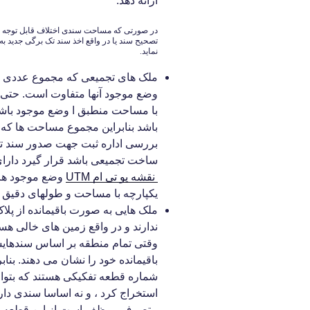
ارائه دهد.
در صورتی که مساحت سندی اختلاف قابل توجه ب
تصحیح سند یا در واقع اخذ سند تک برگی جدید ب
نماید.
ملک های تجمیعی که مجموع عددی 
وضع موجود آنها متفاوت است. حتی ا
با مساحت منطبق ا وضع موجود باش
باشد بنابراین مجموع مساحت ها که
بررسی اداره ثبت جهت صدور سند ت
ساخت تجمیعی باشد قرار گیرد دارای
نقشه یو تی ام UTM
وضع موجود هر 
یکپارچه با مساحت و طولهای دقیق 
ملک هایی به صورت باقیمانده از پلاک
ندارند و در واقع زمین های خالی هستن
وقتی تمام منطقه بر اساس سندهایش
باقیمانده خود را نشان می دهند. بنابر
شماره قطعه تفکیکی هستند که بتوان
استخراج کرد ، و نه اساسا سندی دارند
متصرف موظف است از این قطعه زمین