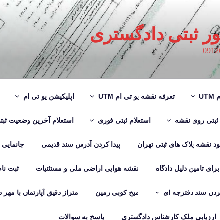
ور ثبتی دادگستری
UT
تعرفه نقشه یو تی ام UTM
اپلیکیشن یو تی ام
 ثبتی روی نقشه
استعلام ثبتی فوری
استعلام آخرین وضعیت ثبت
لود نقشه پلاک های ثبتی تهران
پیدا کردن آدرس سند قدیمی
جانمایی
رای تامین دلیل دادگاه
نقشه هوایی اراضی ملی و مستثنیات
ثبت نا
دن سند دفترچه ای
میخ کوبی زمین
متراژ دقیق آپارتمان با مهر 
ارزیابی ملک کارشناس دادگستری
پاسخ به سوالات