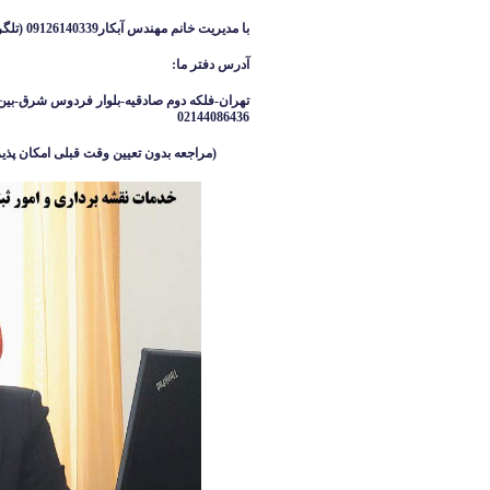
با مدیریت خانم مهندس آبکار09126140339 (تلگرام واتساپ ایتا )
آدرس دفتر ما
:
تهران-فلکه دوم صادقیه-بلوار فردوس شرق-بین 
02144086436
(مراجعه بدون تعیین وقت قبلی امکان پذیر