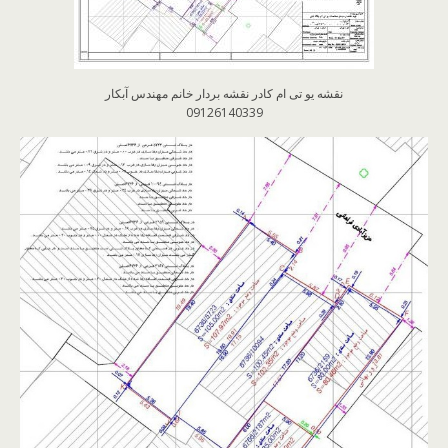
نقشه یو تی ام کادر نقشه بردار خانم مهندس آبکار
09126140339