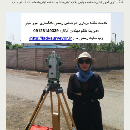
دادگستری امور ثبتی-نقشه هوایی پلاک ثبتی-دانلود نقشه ثبتی-نقشه کاداستر ملک