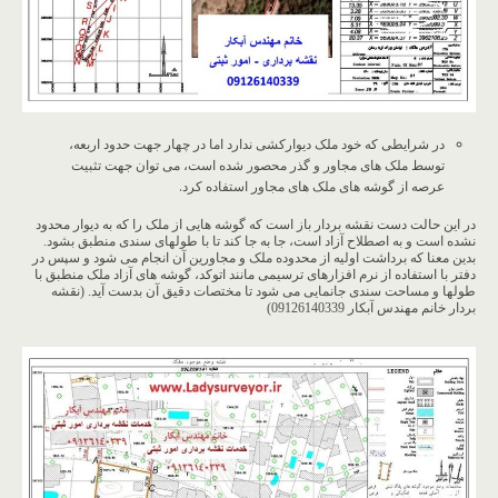
در شرایطی که خود ملک دیوارکشی ندارد اما در چهار جهت حدود اربعه،
توسط ملک های مجاور و گذر محصور شده است، می توان جهت تثبیت
عرصه از گوشه های ملک های مجاور استفاده کرد.
در این حالت دست نقشه بردار باز است که گوشه هایی از ملک را که به دیوار محدود
نشده است و به اصطلاح آزاد است، جا به جا کند تا با طولهای سندی منطبق بشود.
بدین معنا که برداشت اولیه از محدوده ملک و مجاورین آن انجام می شود و سپس در
دفتر با استفاده از نرم افزارهای ترسیمی مانند اتوکد، گوشه های آزاد ملک منطبق با
طولها و مساحت سندی جانمایی می شود تا مختصات دقیق آن بدست آید. (نقشه
بردار خانم مهندس آبکار 09126140339)