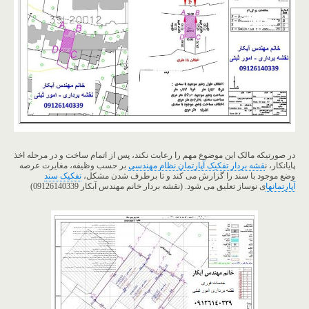
در صورتیکه مالک این موضوع مهم را رعایت نکند، پس از اتمام ساخت و در مرحله اخذ
پایانکار، ن
قشه بردار تفکیک آپارتمان نظام مهندسی
بر حسب وظیفه، مغایرت عرصه
وضع موجود با سند را گزارش می کند و تا برطرف شدن مشکل،
تفکیک سند
آپارتمانها
ی نوساز تعلیق می شود. (نقشه بردار خانم مهندس آبکار 09126140339)