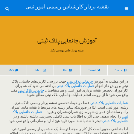
نقشه بردار کارشناس رسمی امور ثبتی
آموزش جانمایی پلاک ثبتی
نقشه بردار خانم مهندس آبکار
SMS
Mail
Pin
Tweet
Share
در این مطلب به آموزش
جانمایی پلاک ثبتی
جهت بررسی کاربردهای جانمایی پلاک
ثبتی و روش های انجام
عملیات جانمایی پلاک ثبتی
پرداخته می شود که هم برای
کارآموزان تخصص نقشه برداری-امور ثبتی و هم متقاضیان
جانمایی پلاک ثبتی
مفید
واقع می شود تا از پروسه انجام عملیات جانمایی پلاک ثبتی مطلع بشوند.
عملیات جانمایی پلاک ثبتی
فقط در حیطه تخصص نقشه بردار رسمی دادگستری
رشته امور ثبتی است. لذا در صورتیکه سایر رشته های مرتبط با نقشه مانند عمران-
راه و ساختمان عمران-شهرسازی عمران-عمران و غیره…
عملیات جانمایی پلاک
ثبتی
را انجام بدهند، حتی اگر به اطلاعات ثبتی کاملی دسترسی داشته باشند و در
جانمایی پلاک ثبتی
تبحر داشته باشند، مورد تایید هیچ اداره و سازمانی واقع نمی شود.
لذا متقاضی مجبور است کل کار را مجددا توسط یک نقشه بردار رسمی امور ثبتی
انجام بدهد که قطعا موجب اتلاف وقت و هزینه است. بنابراین این موضوع باید اطلاع