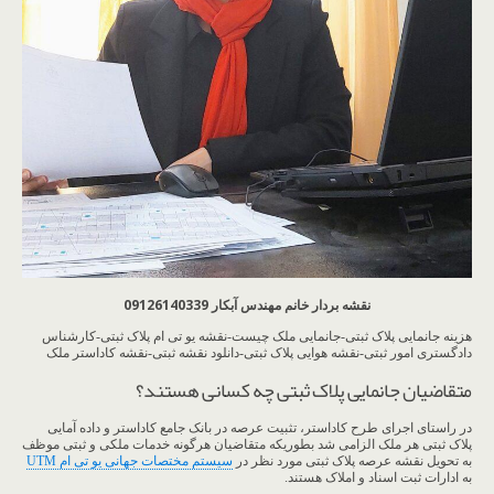
نقشه بردار خانم مهندس آبکار 09126140339
هزینه جانمایی پلاک ثبتی-جانمایی ملک چیست-نقشه یو تی ام پلاک ثبتی-کارشناس
دادگستری امور ثبتی-نقشه هوایی پلاک ثبتی-دانلود نقشه ثبتی-نقشه کاداستر ملک
متقاضیان جانمایی پلاک ثبتی چه کسانی هستند؟
در راستای اجرای طرح کاداستر، تثبیت عرصه در بانک جامع کاداستر و داده آمایی
پلاک ثبتی هر ملک الزامی شد بطوریکه متقاضیان هرگونه خدمات ملکی و ثبتی موظف
به تحویل نقشه عرصه پلاک ثبتی مورد نظر در
سیستم مختصات جهانی یو تی ام UTM
به ادارات ثبت اسناد و املاک هستند.