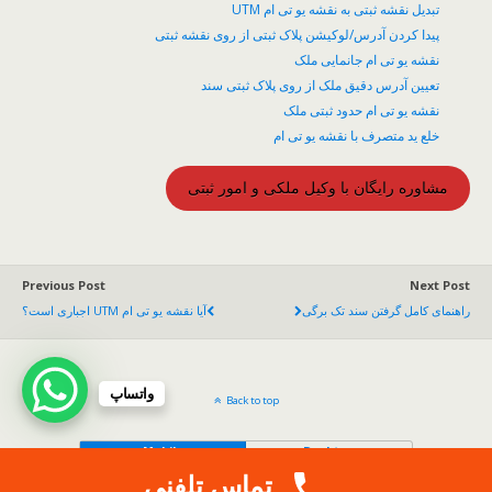
تبدیل نقشه ثبتی به نقشه یو تی ام UTM
پیدا کردن آدرس/لوکیشن پلاک ثبتی از روی نقشه ثبتی
نقشه یو تی ام جانمایی ملک
تعیین آدرس دقیق ملک از روی پلاک ثبتی سند
نقشه یو تی ام حدود ثبتی ملک
خلع ید متصرف با نقشه یو تی ام
مشاوره رایگان با وکیل ملکی و امور ثبتی
Previous Post
Next Post
راهنمای کامل گرفتن سند تک برگی
آیا نقشه یو تی ام UTM اجباری است؟
واتساپ
Back to top
Mobile
Desktop
تماس تلفنی