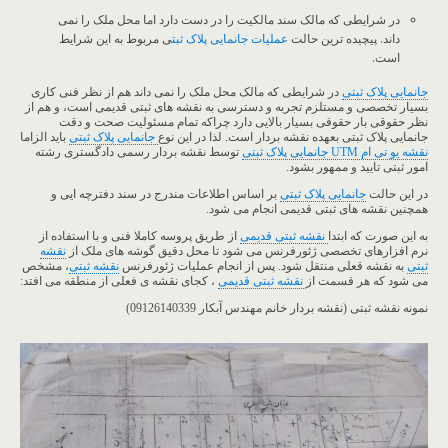
در شرایطی که مالک سند مالکیت را در دست دارد اما محل ملک را نمی
داند. پیچیده ترین حالت
عملیات جانمایی پلاک ثبت
ی مربوط به این شرایط
است.
جانمایی پلاک ثبتی
در شرایطی که مالک محل ملک را نمی داند هم از نظر فنی کاری
بسیار تخصصی و مستلزم تجربه و دسترسی به نقشه های ثبتی قدیمی است، و هم از
نظر حقوقی بار حقوقی بسیار بالایی دارد چراکه تمام مسئولیت صحت و دقت
جانمایی پلاک ثبتی بعهده نقشه بردار است. لذا در این نوع
جانمایی پلاک ثبتی
باید الزاما
نقشه یو تی ام UTM جانمایی پلاک ثبتی
توسط نقشه بردار رسمی دادگستری رشته
امور ثبتی تایید و ممهور بشود.
در این حالت
جانمایی پلاک ثبتی
بر اساس اطلاعات مندرج در سند دفترچه ایی و
همچنین نقشه های ثبتی قدیمی انجام می شود.
به این صورت که ابتدا
نقشه ثبتی قدیمی
از طریق پروسه کاملا فنی و با استفاده از
نرم افزارهای تخصصی ژئورفرنس می شود تا محل دقیق گوشه های ملک از
نقشه
ثبتی
به نقشه قعلی منتقل شود. پس از انجام عملیات ژئورفرنس
نقشه ثبتی
، مشخص
می شود که هر قسمت از
نقشه ثبتی قدیمی
، کجای نقشه ی فعلی از منطقه می افتد:
نمونه نقشه ثبتی (نقشه بردار خانم مهندس آبکار 09126140339)