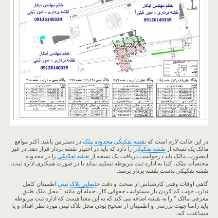
در این حالت لازم است که
نقشه تفکیکی محدوده ملک
در دسترس باشد. اکثر مواقع
مالک یک نسخه از
نقشه تفکیکی
را دارد که باید در اختیار نقشه بردار قرار دهد. در غیر
اینصورت مالک باید درخواست دریافت یک نسخه از
نقشه تفکیکی
را در محدوده
مختصات ملک، کتبا به اداره ثبت مربوطه تسلیم نماید تا در صورت همکاری اداره ثبت،
نقشه تفکیکی بدست نقشه بردار برسد.
گاهی اوقات وقتی کارشناس از صحت و دقت
جانمایی پلاک ثبتی
اطمینان کامل
ندارد، جهت کم کردن بار مسئولیت حقوقی کار، جمله ای مانند ” محل ملک طبق
معرفی مالک ” را به نقشه اضافه می کند که به این معنا هست که اداره ثبت مربوطه
باید راسا جهت بررسی و اطمینان از صحیح بودن محل پلاک ثبتی مورد نظر اقدام و یا
مساعدت کند.