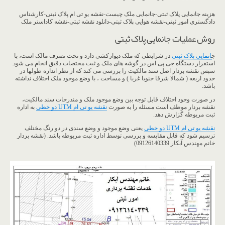
هزینه جانمایی پلاک ثبتی-جانمایی ملک چیست-نقشه یو تی ام پلاک ثبتی-کارشناس
دادگستری امور ثبتی-نقشه هوایی پلاک ثبتی-دانلود نقشه ثبتی-نقشه کاداستر ملک
روش عملیات جانمایی پلاک ثبتی
ج
انمایی پلاک ثبتی
در شرایطی که ملک دیوارکشی دارد و تحت تصرف مالک است، با
استقرار دستگاه جی پی اس در گوشه های ملک و ثبت مختصات دقیق انجام می شود.
سپس نقشه بردار اصل سند مالکیت را بررسی می کند که از نظر اندازه طولها در
حدود اربعه ( شمالا شرقا جنوبا غربا ) و مساحت ، با وضع موجود ملک اختلاف نداشته
باشد.
در صورت وجود اختلاف قابل توجه بین وضع موجود ملک و مندرجات سند مالکیت،
نقشه بردار موظف است مسئله را به صورت
نقشه یو تی ام UTM دو خطی
به اداره
ثبت مربوطه گزارش دهد.
نقشه یو تی ام UTM دو خطی
یعنی وضع موجود و وضع سندی در دو رنگ مختلف
ترسیم شود که قابل مقایسه و بررسی توسط اداره ثبت مربوطه باشد. (نقشه بردار
خانم مهندس آبکار 09126140339)