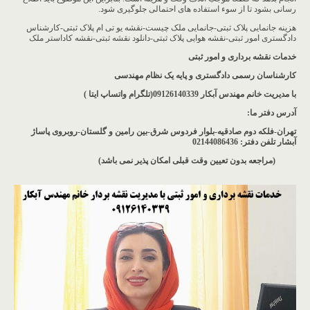
رسانی بشود تا از سوء استفاده های احتمالی جلوگیری شود.
هزینه جانمایی پلاک ثبتی-جانمایی ملک چیست-نقشه یو تی ام پلاک ثبتی-کارشناس
دادگستری امور ثبتی-نقشه هوایی پلاک ثبتی-دانلود نقشه ثبتی-نقشه کاداستر ملک
خدمات نقشه برداری و امور ثبتی
کارشناسان رسمی دادگستری و پایه یک نظام مهندسی
با مدیریت خانم مهندس آبکار
09126140339(تلگرام واتساپ ایتا )
آدرس دفتر ما
:
تهران-فلکه دوم صادقیه-بلوار فردوس شرق-بین رامین و گلستان-روبروی پاساژ
آبشار
تلفن دفتر: 02144086436
(مراجعه بدون تعیین وقت قبلی امکان پذیر نمی باشد
)