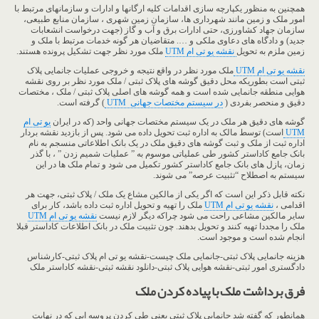
همچنین به منظور یکپارچه سازی اقدامات کلیه ارگانها و ادارات و سازمانهای مرتبط با
امور ملک و زمین مانند شهرداری ها، سازمان زمین شهری ، سازمان منابع طبیعی،
سازمان جهاد کشاورزی، حتی ادارات برق و آب و گاز (جهت درخواست انشعابات
جدید) و دادگاه های دعاوی ملکی و …. متقاضیان هر گونه خدمات مرتبط با ملک و
زمین ملزم به تحویل
نقشه یو تی ام UTM
ملک مورد نظر جهت تشکیل پرونده هستند.
نقشه یو تی ام UTM
ملک مورد نظر در واقع نتیجه و خروجی عملیات جانمایی پلاک
ثبتی است بطوریکه محل دقیق گوشه های پلاک ثبتی / ملک مورد نظر بر روی نقشه
هوایی منطقه جانمایی شده است و همه گوشه های اصلی پلاک ثبتی / ملک ، مختصات
دقیق و منحصر بفردی (
در سیستم مختصات جهانی UTM
) گرفته است.
گوشه های دقیق هر ملک در یک سیستم مختصات جهانی واحد (که در ایران
یو تی ام
UTM
است) توسط مالک به اداره ثبت تحویل داده می شود. پس از بازدید نقشه بردار
اداره ثبت از ملک و ثبت گوشه های دقیق ملک در یک بانک اطلاعاتی منسجم به نام
بانک جامع کاداستر کشور طی عملیاتی موسوم به ” عملیات شمیم زدن ” ، با گذر
زمان، پازل های بانک جامع کاداستر کشور تکمیل می شود و تمام ملک ها در این
سیستم به اصطلاح “تثبیت عرصه” می شوند.
نکته قابل ذکر این است که اگر یکی از مالکین مشاع یک ملک / پلاک ثبتی، جهت هر
اقدامی ،
نقشه یو تی ام UTM
ملک را تهیه و تحویل اداره ثبت داده باشد، کار برای
سایر مالکین مشاعی راحت می شود چراکه دیگر لازم نیست
نقشه یو تی ام UTM
ملک را مجددا تهیه کنند و تحویل بدهند. چون تثبیت ملک در بانک اطلاعات کاداستر قبلا
انجام شده است و موجود است.
هزینه جانمایی پلاک ثبتی-جانمایی ملک چیست-نقشه یو تی ام پلاک ثبتی-کارشناس
دادگستری امور ثبتی-نقشه هوایی پلاک ثبتی-دانلود نقشه ثبتی-نقشه کاداستر ملک
فرق برداشت ملک با پیاده کردن ملک
همانطور که گفته شد جانمایی پلاک ثبتی یعنی طی کردن پروسه ایی که در نهایت