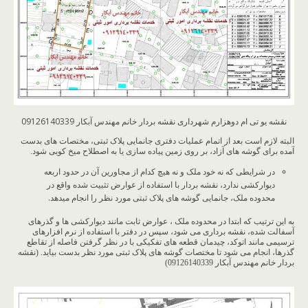
نقشه یو تی ام دوهزارم شهرداری نقشه بردار خانم مهندس آبکار 09126140339
البته لازم است بعد از اتمام عملیات دفتری جانمایی پلاک ثبتی، مختصات های بدست
آمده برای گوشه های آزاد، بر روی زمین پیاده سازی یا به اصطلاح میخ کوبی شود.
در شرایطی که نه خود ملک و نه هیچ کدام از مجاورین آن در حدود اربعه
دیوارکشی ندارد، نقشه بردار با استفاده از عوارض تثبیت شده واقع در
محدوده ملک، جانمایی گوشه های پلاک ثبتی مورد نظر را انجام میدهد.
به این ترتیب که ابتدا در محدوده ملک ، عوارض ثابت مانند دیوارکشی ها و گذرهای
آسفالت شده، نقشه برداری می شود، سپس در دفتر با استفاده از نرم افزارهای
ترسیمی مانند اتوکد، چیدمان قطعه های تفکیکی با در نظر گرفتن فاصله از تقاطع
گذرها، انجام می شود تا مختصات گوشه های پلاک ثبتی مورد نظر بدست بیاید. (نقشه
بردار خانم مهندس آبکار 09126140339)