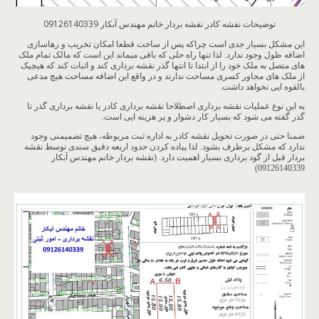
توضیحات نقشه کادر نقشه بردار خانم مهندس آبکار 09126140339
این مشکل بسیار جدی است چراکه پس از ساخت قطعا امکان تخریب و رهاسازی
اضافه طول وجود ندارد. لذا تنها راه حلی که باقی میماند این است که مالک تمام ملک
های متصل به ملک خود را از ابتدا تا انتها گذر نقشه برداری کند و اثبات کند که هیچیک
از ملک های مجاور کسری مساحت ندارند و در واقع این اضافه مساحت هیچ مدعی
بالقوه ایی نخواهد داشت.
به این نوع عملیات نقشه برداری اصطلاحا نقشه برداری کادر یا نقشه برداری گذر تا
گذر گفته می شود که بسیار کار دشوار و پر هزینه ایی است.
ضمنا حتی در صورت تحویل نقشه کادر به اداره ثبت مربوطه، هیچ تضمیمنی وجود
ندارد که مشکل برطرف بشود. لذا پیاده کردن حدود اربعه دقیق سندی توسط نقشه
بردار قبل از گود برداری بسیار اهمیت دارد. (نقشه بردار خانم مهندس آبکار
09126140339)