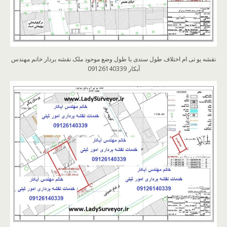
نقشه یو تی ام اختلاف طول سندی با طول وضع موحود ملک نقشه بردار خانم مهندس
آبکار 09126140339