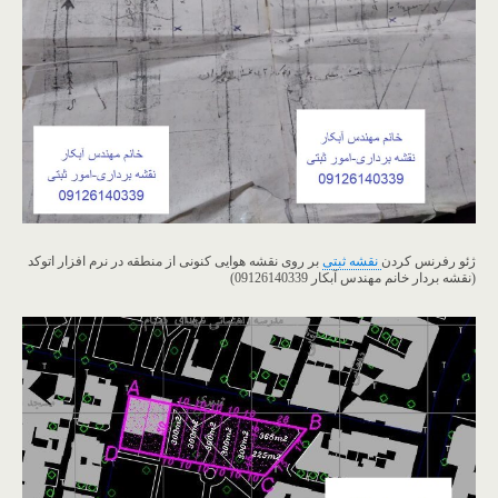
ژئو رفرنس کردن
نقشه ثبتی
بر روی نقشه هوایی کنونی از منطقه در نرم افزار اتوکد
(نقشه بردار خانم مهندس آبکار 09126140339)