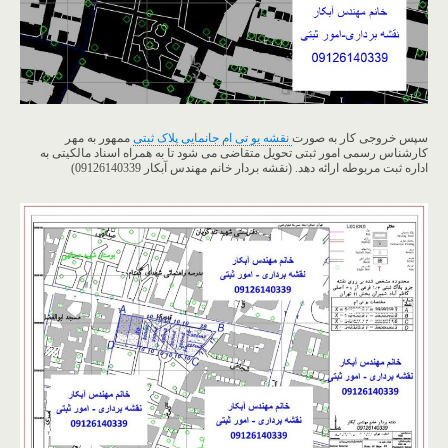
سپس خروجی کار به صورت
نقشه یو تی ام جانمایی پلاک ثبتی
ممهور به مهر
کارشناس رسمی امور ثبتی تحویل متقاضی می شود تا به همراه اسناد مالکیتی به
اداره ثبت مربوطه ارائه دهد. (نقشه بردار خانم مهندس آبکار 09126140339)