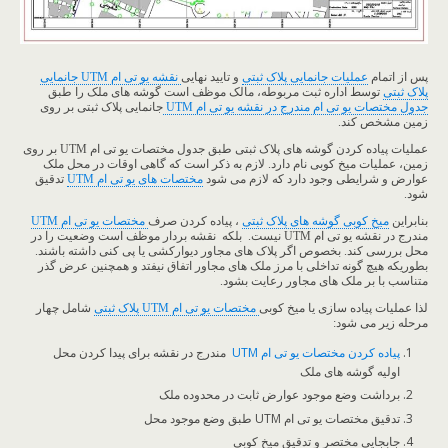
پس از اتمام
عملیات جانمایی پلاک ثبتی
و تایید نهایی
نقشه یو تی ام UTM جانمایی
پلاک ثبتی
توسط اداره ثبت مربوطه، مالک موظف است گوشه های ملک را طبق
جدول مختصات یو تی ام مندرج در نقشه یو تی ام UTM
جانمایی پلاک ثبتی بر روی
زمین مشخص کند.
عملیات پیاده کردن گوشه های پلاک ثبتی طبق جدول مختصات یو تی ام UTM بر روی
زمین، عملیات میخ کوبی نام دارد. لازم به ذکر است که گاهی اوقات در محل ملک
عوارض و شرایطی وجود دارد که لازم می شود
مختصات های یو تی ام UTM
تدقیق
شود.
بنابراین
میخ کوبی گوشه های پلاک ثبتی
، پیاده کردن صرف
مختصات یو تی ام UTM
مندرج در نقشه یو تی ام UTM نیست. بلکه نقشه بردار موظف است وضعیت را در
محل بررسی کند. بخصوص اگر پلاک های مجاور دیوارکشی یا پی کنی داشته باشند.
بطوریکه هیچ گونه تداخلی با مرز ملک های مجاور اتفاق نیفتد و همچنین عرض گذر
متناسب با بر ملک های مجاور رعایت بشود.
لذا عملیات پیاده سازی یا میخ کوبی
مختصات یو تی ام UTM پلاک ثبتی
شامل چهار
مرحله زیر می شود:
پیاده کردن مختصات یو تی ام UTM
مندرج در نقشه برای پیدا کردن محل
اولیه گوشه های ملک
برداشت وضع موجود عوارض ثابت در محدوده ملک
تدقیق مختصات یو تی ام UTM طبق وضع موجود محل
جابجایی مختصر و تدقیق میخ کوبی