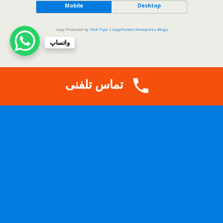
Mobile
Desktop
.
Copy Protected by
Tech Tips
's
CopyProtect Wordpress Blogs
واتساپ
تماس تلفنی