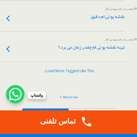
BY نقشه بردار خانم مهندس آبکار
نقشه یو تی ام دقیق
BY نقشه بردار خانم مهندس آبکار
تهیه نقشه یو تی ام چقدر زمان می برد؟
Load More Tagged Like This…
واتساپ
Back to top
Mobile
Desktop
تماس تلفنی
.
Copy Protected by
Tech Tips
's
CopyProtect Wordpress Blogs