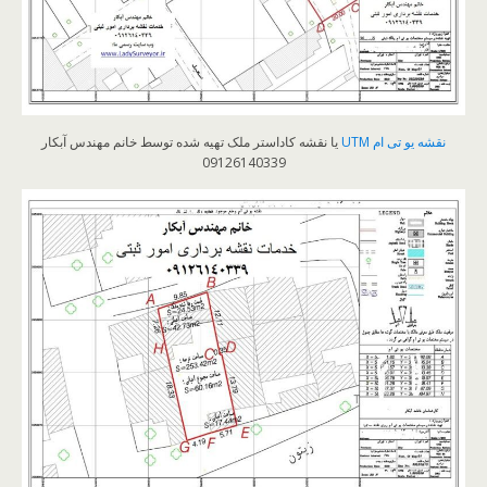
نقشه یو تی ام UTM
یا نقشه کاداستر ملک تهیه شده توسط خانم مهندس آبکار
09126140339