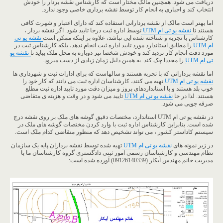
دریافت می شود. همچنین مالک مختار است که کارشناس نقشه بردار را خودش
انتخاب کند و اجباری به انجام کار توسط نقشه برداری خاصی وجود ندارد.
اما بهتر است مالک از نقشه بردارانی استفاده کند که دارای اعتبار و شهرت کافی
هستند تا
نقشه یو تی ام UTM
توسط اداره ثبت درجا تایید شود. اگر نقشه بردار ،
کارشناس با تجربه و شناخته شده ایی نباشد، علاوه بر اینکه ممکن است
نقشه یو تی
ام UTM
را مطابق استاندارد مورد تایید اداره ثبت انجام ندهد، بلکه کارشناس ثبت در
مورد دقت انجام کار تردید کند و خودش شخصا نیز دوباره به محل ملک بیاید تا
نقشه یو
تی ام UTM
را مجددا چک کند. به همین دلیل زمان زیادی از دست میرود.
اما نقشه بردارانی که با تجربه هستند و سالهاست که برای ادارات ثبت و شهرداری ها
نقشه یو تی ام UTM
تهیه می کنند، کارشناسان اداره ثبت می دانند که کار خود را
خوب بلد هستند و با استانداردهای بروز و میزان دقت مورد تایید اداره ثبت مطلع
هستند. لذا در جا
نقشه یو تی ام UTM
تایید می شود و در وقت و هزینه ی متقاضی
صرفه جویی می شود.
در نقشه یو تی ام UTM استاندارد، مختصات دقیق گوشه های ملک بر روی نقشه درج
شده است. بنابراین کارشناس اداره ثبت با وارد کردن مختصات گوشه های ملک در
سیستم کاداستر کشور ، می تواند تشخیص دهد که منظور متقاضی کدام ملک است.
در زیر نمونه های
نقشه یو تی ام UTM
تهیه شده توسط نقشه برداران پایه یک سازمان
نظام مهندسی و کارشناسان رسمی امور ثبتی دادگستری گروه کارشناسان ما با
مدیریت خانم مهندس آبکار (09126140339) آورده شده است: