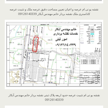
نقشه یو تی ام عرصه و اعیان تعیین مساحت دقیق عرصه ملک و تثبیت عرصه
کاداستری ملک نقشه بردار خانم مهندس آبکار 09126140339
نقشه یو تی ام تثبیت عرصه حدود اربعه پلاک ثبتی نقشه بردار خانم مهندس آبکار
09126140339