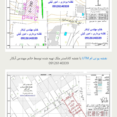
نقشه یو تی ام UTM
یا نقشه کاداستر ملک تهیه شده توسط خانم مهندس آبکار
09126140339