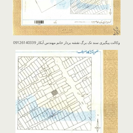
وکالت پیگیری سند تک برگ نقشه بردار خانم مهندس آبکار 09126140339