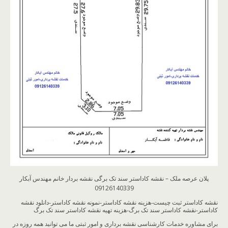
پلان عرصه ملک – نقشه کاداستر سند تک برگی نقشه بردار خانم مهندس آبکار
09126140339
نقشه کاداستر ثبت چیست-هزینه نقشه کاداستر-نمونه نقشه کاداستر-دانلود نقشه
کاداستر-نقشه کاداستر سند تک برگ-هزینه تهیه نقشه کاداستر سند تک برگ
برای مشاوره خدمات کارشناسی نقشه برداری و امور ثبتی ما می توانید همه روزه در