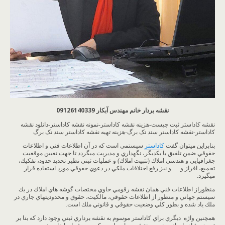
نقشه بردار خانم مهندس آبکار 09126140339
نقشه کاداستر ثبت چیست-هزینه نقشه کاداستر-نمونه نقشه کاداستر-دانلود نقشه
کاداستر-نقشه کاداستر سند تک برگ-هزینه تهیه نقشه کاداستر سند تک برگ
بنابراين ميتوان گفت
كاداستر
سيستمي است كه در آن اطلاعات فني و اطلاعات
حقوقي ضمن تلفيق با يكديگر، نگهداري و مديريت ميگردد تا جهت تعيين موقعيت
جغرافيايي و هندسي املاك (تثبيت املاك) و عمليات ثبتي نظير تحديد حدود، تفكيك،
تجميع، افراز و … و نيز رفع اختلافات ملكي در دعوي حقوقي مورد استفاده قرار
ميگيرد.
منظوراز اطلاعات فني همان نقشه رقومي حاوي مختصات گوشه هاي املاك در يك
سيستم جهاني و منظور از اطلاعات حقوقي، مالكيت، حقوق و محدوديتهاي جاري در
ملك ياد شده و بطور كلي وضعيت حقوقي و قانوني ملك است.
همچنين واژه ديگري براي كاداستر موسوم به نقشه برداري ثبتي وجود دارد كه بنا بر