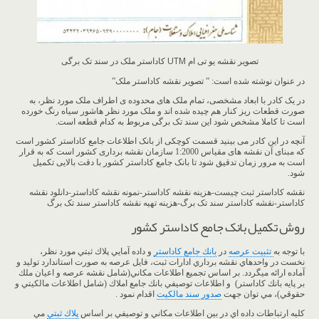
تصویر نقشه یو تی ام UTM کاداستر ملک در سند تک برگی
در عنوان نوشته شده است: ” تصویر نقشه کاداستر ملک”
در یک کادر با ابعاد مشخصی، تمام ملک های محدوده ی اطراف ملک مورد نظر، به
صورت قطعات ریز کنار هم چیده شده اند و ملک مورد نظر هاشور سیاه رنگ خورده
است تا کاملا مشخص شود این سند تک برگی مربوط به کدام قطعه است.
آنچه در این کادر می بینید قسمت کوچکی از بانک اطلاعات جامع کاداستر کشور است
که مبنای آن نقشه های مقیاس 1:2000 سازمان نقشه برداری کشور است که به قرار
است به مرور زمان تدقیق شود تا بانک جامع کاداستر کشور با دقت بالایی تکمیل
شود.
نقشه کاداستر ثبت چیست-هزینه نقشه کاداستر-نمونه نقشه کاداستر-دانلود نقشه
کاداستر-نقشه کاداستر سند تک برگ-هزینه تهیه نقشه کاداستر سند تک برگ
روش تکمیل بانک جامع کاداستر کشور
با توجه به
تثبيت عرصه
در
بانك جامع كاداستر
و داده آمايي پلاك ثبتي مورد نظر،
نخست در واحدهاي نقشه برداري ادارات ثبت، فايل عرصه به صورت استاندارد توليد و
آماده ارائه ميگردد. بر اساس تجميع اطلاعات مكاني(شامل نقشه عرصه و اعيان ملك
بر پايه بانك كاداستر) و اطلاعات توصيفي بانك جامع املاك (شامل اطلاعات مالكيتي و
حقوقي)، مي توان جهت
صدور سند مالكيت
اقدام نمود .
كليه ارتباطات داده اي در بين اطلاعات مكاني و توصيفي بر اساس
پلاك ثبتي
مي