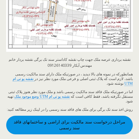
نقشه برداری عرصه ملک جهت چاپ نقشه کاداستر سند تک برگی نقشه بردار خانم
مهندس آبکار 09126140339
همانطورکه در نمونه های بالا دیدید ، در صورتیکه ملک دارای سند مالکیت رسمی
باشد، لازم است که پلاک ثبتی اصلی و فرعی ملک مورد نظر نیز در
نقشه یو تی ام
UTM
نوشته شود.
اما در صورتیکه ملک فاقد سند مالکیت رسمی باشد و ملک مورد نظر هنوز پلاک ثبتی
مستقل نگرفته باشد، فقط کافی است که
نقشه یو تی ام UTM وضع موجود ملک
تهیه
شود.
روش اخذ سند تک برگی برای ملک های فاقد سند رسمی را در لینک زیر مطالعه کنید:
مراحل درخواست سند مالکیت برای اراضی و ساختمانهای فاقد
سند رسمی