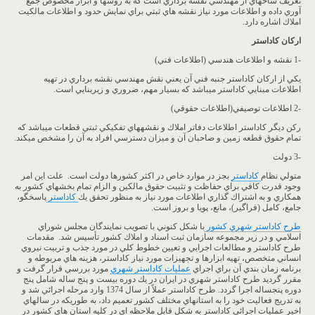
تعريف شاخهاي از مهندسي نقشه برداري است كه به روشها و ابزار مخصوص جمع
آوري داده و اطلاعات مورد نياز نقشه هاي ثبتي براي نمايش حدود و اطلاعات مالكيت
املاك اشاره دارد.
اركان
كاداستر
-1 نقشه و اطلاعات هندسي (اطلاعات فني)
يكي از اركان كاداستر جنبه فني آن يعني نقش مهندسي نقشه برداري در تهيه
اطلاعات مبنايي كاداستر ميباشد كه بسيار مهم، ضروري و زيربنايي است.
-2 اطلاعات توصيفي(اطلاعات حقوقي)
ركن ديگر كاداستر اطلاعات دفاتر املاك و نقشههاي تفكيكي ثبتي قطعات ميباشد كه
تمام حقوق قطعه زمين و صاحبان آن و ميزان دسترسي افراد به آن را مشخص ميكند.
-3 دولت
متولي نظام
كاداستر
بجز در موارد خاص در اكثر كشورها دولت است. علت اين امر
وجود قدرت كافي براي حفاظت و تثبيت حقوق مالكين و الزام تمام بخشهاي كشور به
همكاري و به اشتراك گذاري اطلاعات مورد نياز به منظور تحقق يك
كاداستر
پاسخگو،
جامع، كامل (فراگير)، مانع، پويا و بروز است.
طرح كاداستر شهري كشور
با شكل كنوني با تصويب نمايندگان مجلس شوراي
اسلامي و در زير مجموعه سازمان ثبت اسناد و املاك كشور تأسيس شد. مقدمات
طرح كاداستر و مطالعات اجرايي و تعيين خطوط كلي در مورد جذب و تربيت نيروي
انساني متخصص، تهيه ابزارها و تجهيزات مورد نياز كاداستر، هزينه هاي مربوطه و
برنامه زمان بندي آن براي اجراي
عمليات كاداستر شهري
مورد بررسي قرار گرفت و
مقرر گرديد طرح كاداستر شهري در ايران در يك دوره بيست و پنج ساله شامل پنج
دوره پنجساله اجرا گردد. طرح كاداستر عملاً از سال 1374 وارد مرحله اجرائي شد و
به تدريج فعاليت خود را به استانهاي مختلف كشور تعميم داد، به طوريكه در سالهاي
اخير عمليات اجرائي كاداستر به شكل قابل ملاحظه اي در كليه استان هاي كشور در