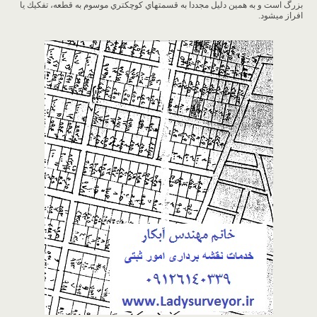
بزرگ است و به همين دليل مجددا به قسمتهاي كوچكتري موسوم به قطعه، تفكيك يا
افراز ميشود.