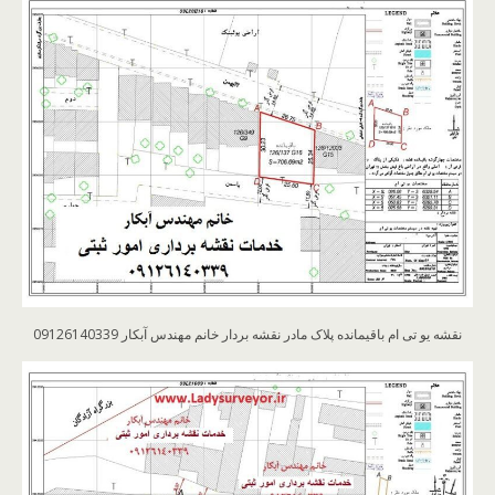
نقشه یو تی ام باقیمانده پلاک مادر نقشه بردار خانم مهندس آبکار 09126140339