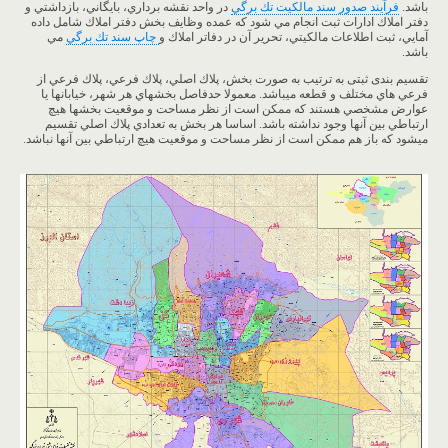
باشد.
فرآيند صدور سند مالكيت تك برگي
در واحد نقشه برداري، بايگاني، بازداشتي و
دفتر املاك ادارات ثبت انجام مي شود كه عمده وظايف بخش دفتر املاك شامل داده
آمايي، ثبت اطلاعات مالكيتي، تحرير آن در دفاتر املاك و
چاپ سند تك برگي
مي
باشد.
تقسيم بندی ثبتی به ترتیب به صورت بخش، پلاك اصلي، پلاك فرعي، پلاك فرعي از
فرعي هاي مختلف و قطعه ميباشد. معمولا حدفاصل بخشهاي هر شهر، خيابانها يا
عوارض مشخصي هستند كه ممكن است از نظر مساحت و موقعيت بخشها هيچ
ارتباطي بين آنها وجود نداشته باشد. اساسا هر بخش به تعدادي پلاك اصلي تقسيم
ميشود كه باز هم ممكن است از نظر مساحت و موقعيت هيچ ارتباطي بين آنها نباشد.