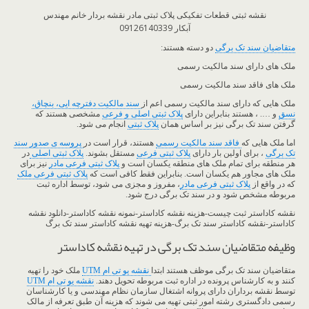
نقشه ثبتی قطعات تفکیکی پلاک ثبتی مادر نقشه بردار خانم مهندس
آبکار 09126140339
متقاضیان سند تک برگی
دو دسته هستند:
ملک های دارای سند مالکیت رسمی
ملک های فاقد سند مالکیت رسمی
ملک هایی که دارای سند مالکیت رسمی اعم از
سند مالکیت دفترچه ایی، بنچاق،
نسق
و …. ، هستند بنابراین دارای
پلاک ثبتی اصلی و فرعی
مشخصی هستند که
گرفتن سند تک برگی نیز بر اساس همان
پلاک ثبتی
انجام می شود.
اما ملک هایی که
فاقد سند مالکیت رسمی
هستند، قرار است در
پروسه ی صدور سند
تک برگی
، برای اولین بار دارای
پلاک ثبتی فرعی
مستقل بشوند.
پلاک ثبتی اصلی
در
هر منطقه برای تمام ملک های منطقه یکسان است و
پلاک ثبتی فرعی مادر
نیز برای
ملک های مجاور هم یکسان است. بنابراین فقط کافی است که
پلاک ثبتی فرعی ملک
که در واقع از
پلاک ثبتی فرعی مادر
، مفروز و مجزی می شود، توسط اداره ثبت
مربوطه مشخص شود و در سند تک برگی درج شود.
نقشه کاداستر ثبت چیست-هزینه نقشه کاداستر-نمونه نقشه کاداستر-دانلود نقشه
کاداستر-نقشه کاداستر سند تک برگ-هزینه تهیه نقشه کاداستر سند تک برگ
وظیفه متقاضیان سند تک برگی در تهیه نقشه کاداستر
متقاضیان سند تک برگی موظف هستند ابتدا
نقشه یو تی ام UTM
ملک خود را تهیه
کنند و به کارشناس پرونده در اداره ثبت مربوطه تحویل دهند.
نقشه یو تی ام UTM
توسط نقشه برداران دارای پروانه اشتغال سازمان نظام مهندسی و یا کارشناسان
رسمی دادگستری رشته امور ثبتی تهیه می شوند که هزینه آن طبق تعرفه از مالک