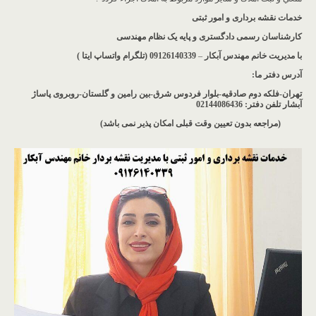
خدمات نقشه برداری و امور ثبتی
کارشناسان رسمی دادگستری و پایه یک نظام مهندسی
با مدیریت خانم مهندس آبکار
–
09126140339 (تلگرام واتساپ ایتا )
آدرس دفتر ما
:
تهران-فلکه دوم صادقیه-بلوار فردوس شرق-بین رامین و گلستان-روبروی پاساژ
آبشار
تلفن دفتر: 02144086436
(مراجعه بدون تعیین وقت قبلی امکان پذیر نمی باشد
)