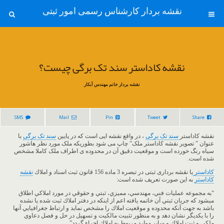
نقشه بردار کارشناس رسمی امور ثبتی
نقشه کاداستر سند تک برگی چیست؟
نقشه بردار خانم مهندس آبکار
SMS
Mail
Pin
Tweet
Share
نقشه کاداستر
سند تک برگی
، در واقع نقشه ایی است که در پایین
سند تک برگی
با
عنوان ” تصویر نقشه کاداستر ملک” چاپ می شود بطوریکه ملک مورد نظر هاشور
سیاه رنگ خورده است و موقعیت دقیق آن در محدوده ی اطراف ملک کاملا مشخص
شده است.
کاداستر
یا نقشه برداری ثبتی در تبصره 3 ماده 156 قانون ثبت اسناد و املاك
نقشه
كاداستر
به اين صورت تعريف شده است:
“به مجموعه عمليات فني، مهندسي، مميزي، ثبتي و حقوقي در مورد املاكي اطلاق
ميشود كه جريان ثبتي آن خاتمه يافته اعم از اينكه در دفتر املاك ثبت شده يا نشده
باشد به جهت آنكه محدوده و موقعيت املاك را مشخص نمايد و ارتباط جغرافيايي آنها
را با يكديگر نشان دهد و به منظور تثبيت مالكيت و تسهيل در حل و فصل دعاوي
ملكي و ثبت املاك و ساير موارد مربوط به املاك اجراء گردد”.