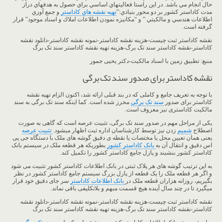
حال انجام مي باشد. در اين راستا فعاليتهاي اساسي براي حصول به هدفهاي دراز
مدت كاداستر كشور بر دو محور بنيادي:”
تهيه نقشه هاي كاداستر
و جمع آوري
اطلاعات هندسي و مالكيتي ” و “مكانيزه نمودن اطلاعات املاك و اسناد موجود” قرار
گرفته است.
نقشه کاداستر ثبت چیست-هزینه نقشه کاداستر-نمونه نقشه کاداستر-دانلود نقشه
کاداستر-نقشه کاداستر سند تک برگ-هزینه تهیه نقشه کاداستر سند تک برگ
منبع: تطبیق زمین با اسناد مالکیت-دکتر یحیی جمور
نقشه کاداستر برای صدور سند تک برگی
با توجه به تعریف جامع و کاملی که در بند قبلی ارائه شد، اکنون الزام تهیه نقشه
کاداستر برای صدور
سند تک برگی
محرز شده است. کما اینکه سند تک برگی به سند
مالکیت کاداستری نیز معروف است.
یکی از مراحل مهم در صدور سند تک برگی، تثبیت عرصه است که گاهی به صورت
اصطلاح
شمیم
زدن نیز توسط کارشناسان اداره ثبت اظهار میشود.
تثبیت عرصه
یعنی همان تعیین محل یا مختصات یا نقطه ی دقیق گوشه های ملک با دستگاه جی پی
اس دقیق و انتقال آن به
بانک کاداستر کشور
بطوریکه هر قطعه ملک در سیستم بانک
کاداستر کشور بنشیند و پازل جامع کاداستر کشور را تکمیل کند.
به این ترتیب گوشه های هر پلاک ثبتی در بانک اطلاعات کاداستر کشور تثبیت می شود
و اگر هر قطعه ملک را یک قطعه از پازل بزرگ سیستم جامع کاداستر کشور در نظر
بگیریم، روزانه هزاران قطعه ملک در
بانک اطلاعات کاداستر
سر جای دقیق خود قرار
میگیرد تا در چند سال آینده هیچ قسمت مبهم و بلاتکلیفی باقی نماند.
نقشه کاداستر ثبت چیست-هزینه نقشه کاداستر-نمونه نقشه کاداستر-دانلود نقشه
کاداستر-نقشه کاداستر سند تک برگ-هزینه تهیه نقشه کاداستر سند تک برگ