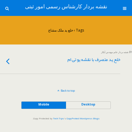
نقشه بردار کارشناس رسمی امور ثبتی
Tags › خلع ید ملک مشاع
BY نقشه بردار خانم مهندس آبکار
خلع ید متصرف با نقشه یو تی ام
Back to top
Mobile
Desktop
.
Copy Protected by
Tech Tips
's
CopyProtect Wordpress Blogs