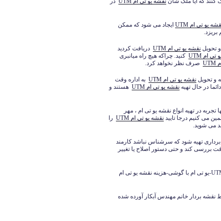
ک کنند که آیا ملک شان
نقشه یو تی ام
UTM
در
قشه یو تی ام
UTM
ایجاد می شود که ممکن
بریزد.
و تحویل
نقشه یو تی ام
UTM
دریافت کردید
و تی ام
UTM
کنید. چراکه هیچ راه میانبری
م
UTM
صرف نظر نخواهد کرد.
ه و تحویل
نقشه یو تی ام UTM
به اداره وقت
ائما در حال تهیه
نقشه یو تی ام UTM
هستند و
جربه در تهیه انواع نقشه یو تی ام ، مهر
مین می کنیم درجا تایید
نقشه یو تی ام UTM
را
عد می شوید.
داری تهیه شود که سرشناس نباشد کارمند
قت بررسی کند و حتی دستور اصلاح یا تغییر
نمونه نقشه یو تی ام UTM-دانلود یو تی ام-نرم افزار یو تی ام UTM-یو تی ام با گوشی-هزینه نقشه یو تی ام
 نقشه یو تی ام UTM تهیه شده توسط نقشه بردار خانم مهندس آبکار آورده شده