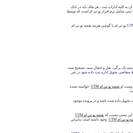
به کلیه ادارات ثبت ، هر ملک باید در بانک
 ثبتی شامل نرم افزار یو تی ام است که توسط
نمونه نقشه یو تی ام UTM-دانلود یو تی ام-نرم افزار یو تی ام UTM-یو تی ام با گوشی-هزینه نقشه یو تی ام
 سند تک برگی، نقل و انتقال سند، تصحیح سند،
تقاضی تحویل اداره ثبت داده شود در غیر
 دوست او
نقشه یو تی ام
UTM
خواسته نشده
ت.
ت تحویل داده شده باشد و در پرونده موجود
این معنی نیست که
نقشه یو تی ام
UTM
ه یو تی ام
UTM
وجود داشته است بنابراین