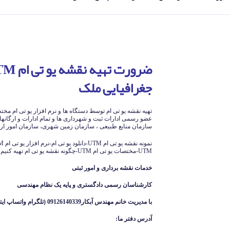
جغرافیایی ملک
تهیه نقشه یو تی ام توسط دستگاه ها و نرم افزار یو تی ام مخ
عضو رسمی ادارات ثبت و شهرداری ها و تمام ادارات و ارگانهای
سازمان منابع طبیعی ، سازمان زمین شهری، سازمان امور ارا
UTM-مختصات یو تی ام UTM-چگونه نقشه یو تی ام تهیه کنیم
خدمات نقشه برداری و امور ثبتی
کارشناسان رسمی دادگستری و پایه یک نظام مهندسی
با مدیریت خانم مهندس آبکار09126140339 (تلگرام واتساپ ایتا )
آدرس دفتر ما
: