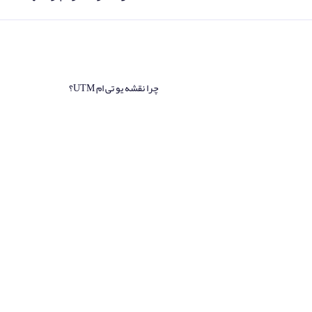
چرا نقشه یو تی ام UTM؟