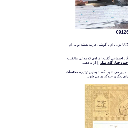
نمونه نقشه یو تی ام UTM-دانلود یو تی ام-نرم افزار یو تی ام UTM-یو تی ام با گوشی-هزینه نقشه یو تی ام
گار اجتماعی گفت: افرادی که مدعی مالکیت
حدود چهار گانه ملک
را ارایه دهند.
انمایی می شود، گفت: به این ترتیب،
مختصات
رای دیگری جلوگیری می شود.