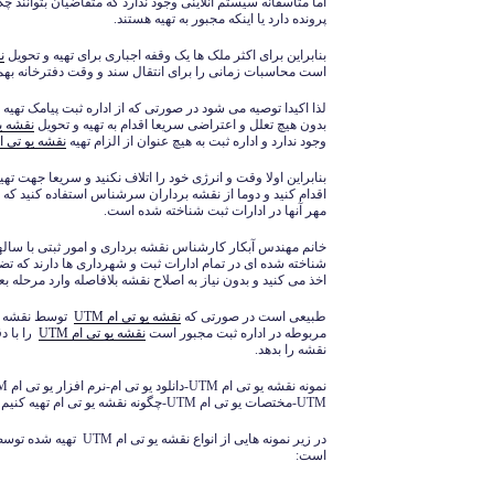
اما متاسفانه سیستم آنلاینی وجود ندارد که متقاضیان بتوانند چ
پرونده دارد یا اینکه مجبور به تهیه هستند.
بنابراین برای اکثر ملک ها یک وقفه اجباری برای تهیه و تحویل
ن
است محاسبات زمانی را برای انتقال سند و وقت دفترخانه بهم 
لذا اکیدا توصیه می شود در صورتی که از اداره ثبت پیامک تهیه 
بدون هیچ تعلل و اعتراضی سریعا اقدام به تهیه و تحویل
نقشه ی
وجود ندارد و اداره ثبت به هیچ عنوان از الزام تهیه
نقشه یو تی ا
بنابراین اولا وقت و انرژی خود را اتلاف نکنید و سریعا جهت تهی
اقدام کنید و دوما از نقشه برداران سرشناس استفاده کنید که د
مهر آنها در ادارات ثبت شناخته شده است.
خانم مهندس آبکار کارشناس نقشه برداری و امور ثبتی با سالها ت
شناخته شده ای در تمام ادارات ثبت و شهرداری ها دارند که تض
اخذ می کنید و بدون نیاز به اصلاح نقشه بلافاصله وارد مرحله ب
طبیعی است در صورتی که
نقشه یو تی ام
UTM
توسط نقشه بر
مربوطه در اداره ثبت مجبور است
نقشه یو تی ام
UTM
را با د
نقشه را بدهد.
UTM-مختصات یو تی ام UTM-چگونه نقشه یو تی ام تهیه کنیم
در زیر نمونه هایی از انواع
است: