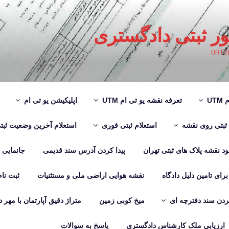
ور ثبتی دادگستری
UT
تعرفه نقشه یو تی ام UTM
اپلیکیشن یو تی ام
 ثبتی روی نقشه
استعلام ثبتی فوری
استعلام آخرین وضعیت ثبت
لود نقشه پلاک های ثبتی تهران
پیدا کردن آدرس سند قدیمی
جانمایی
رای تامین دلیل دادگاه
نقشه هوایی اراضی ملی و مستثنیات
ثبت نا
دن سند دفترچه ای
میخ کوبی زمین
متراژ دقیق آپارتمان با مهر 
ارزیابی ملک کارشناس دادگستری
پاسخ به سوالات