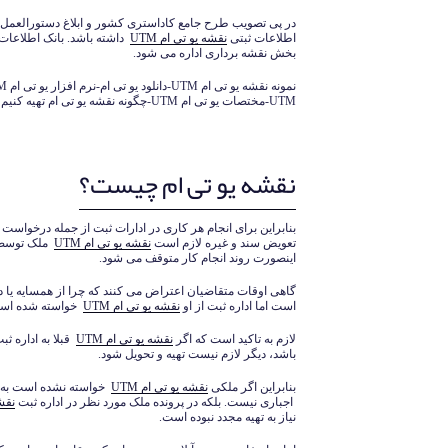
در پی تصویب طرح جامع کاداستری کشور و ابلاغ دستورالعمل ان 
اطلاعات ثبتی
نقشه یو تی ام UTM
داشته باشد. بانک اطلاعات
بخش نقشه برداری اداره می شود.
UTM-مختصات یو تی ام UTM-چگونه نقشه یو تی ام تهیه کنیم
نقشه یو تی ام چیست؟
بنابراین برای انجام هر کاری در ادارات ثبت از جمله درخواست
تعویض سند و غیره لازم است
نقشه یو تی ام
UTM
ملک توسط م
اینصورت روند انجام کار متوقف می شود.
گاهی اوقات متقاضیان اعتراض می کنند که چرا از همسایه یا
است اما اداره ثبت از او
نقشه یو تی ام
UTM
خواسته شده اس
لازم به تاکید است که اگر
نقشه یو تی ام
UTM
قبلا به اداره ثب
باشد، دیگر لازم نیست تهیه و تحویل شود.
بنابراین اگر ملکی
نقشه یو تی ام
UTM
خواسته نشده است به 
اجباری نیست. بلکه در پرونده ملک مورد نظر در اداره ثبت
نقش
نیاز به تهیه مجدد نبوده است.