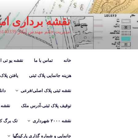
فتن
ه
حتوا
نقشه برداری ام
مدیریت خانم مهندس آبکار 09126140339
خانه
تماس با ما
نقشه یو تی ام M
هزینه جانمایی پلاک ثبتی
یافتن پلاک
نقشه ثبتی پلاک اصلی/فرعی
دان
توقیف پلاک ثبتی-آدرس ملک
نقشه ب
نقشه ۲۰۰۰ شهرداری
تک برگ کر
جانمایی و شماره گذاری پارکینگها