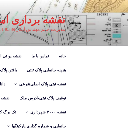
فتن
ه
حتوا
نقشه برداری ام
مدیریت خانم مهندس آبکار 09126140339
خانه
تماس با ما
نقشه یو تی ام M
هزینه جانمایی پلاک ثبتی
یافتن پلاک
نقشه ثبتی پلاک اصلی/فرعی
دان
توقیف پلاک ثبتی-آدرس ملک
نقشه ب
نقشه ۲۰۰۰ شهرداری
تک برگ کر
جانمایی و شماره گذاری پارکینگها