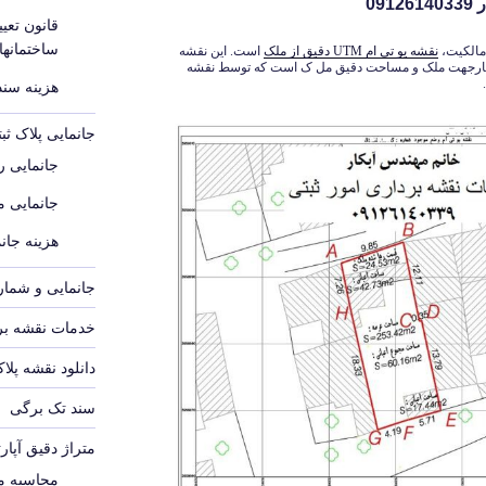
09
قانون تع
ساختمانه
مالکیت،
نقشه یو تی ام UTM دقیق از ملک
است. این نقشه
هارجهت ملک و مساحت دقیق مل ک است که توسط نقشه
هزینه سند م
جانمایی پلاک ث
جانمایی رو
جانمایی 
هزینه جانم
جانمایی و شماره
خدمات نقشه برد
دانلود نقشه پلا
سند تک برگی
متراژ دقیق آپار
محاسبه مت