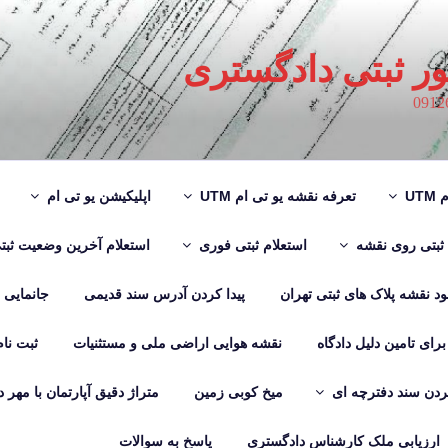
ور ثبتی دادگستری
UT
تعرفه نقشه یو تی ام UTM
اپلیکیشن یو تی ام
 ثبتی روی نقشه
استعلام ثبتی فوری
استعلام آخرین وضعیت ثبت
لود نقشه پلاک های ثبتی تهران
پیدا کردن آدرس سند قدیمی
جانمایی
رای تامین دلیل دادگاه
نقشه هوایی اراضی ملی و مستثنیات
ثبت نا
دن سند دفترچه ای
میخ کوبی زمین
متراژ دقیق آپارتمان با مهر 
ارزیابی ملک کارشناس دادگستری
پاسخ به سوالات