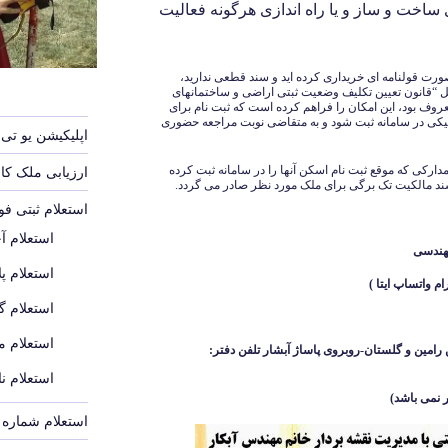
ساخت و ساز و یا راه اندازی هرگونه فعالیت
ورت قولنامه ای خریداری کرده اید و سند قطعی ندارید،
ل “قانون تعیین تکلیف وضعیت ثبتی اراضی و ساختمانهای
ند رسمی” که در گذشته به “ماده 147” معروف بود، این امکان را فراهم کرده است که ثبت نام برای
کی در سامانه ثبت شود و به متقاضی نوبت مراجعه حضوری
اپلیکیشن یو تی 
 مدارکی که موقع ثبت نام اسکن آنها را در سامانه ثبت کرده
ارزیابی ملک ک
 سند مالکیت تک برگی برای ملک مورد نظر صادر می گردد.
استعلام ثبتی ف
استعلام آ
هندسی
استعلام پل
استعلام گ
استعلام م
رامین و گلستان-روبروی پاساژ آبشار
تلفن دفتر:
استعلام ن
 نمی باشد
)
استعلام شماره پ