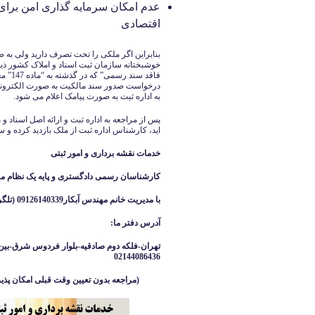
عدم امکان سرمایه گذاری امن برای 
اقتصادی
بنابراین اگر ملکی را تحت تصرف دارید ولی به ص
خوشبختانه سازمان ثبت اسناد و املاک کشور ذی
فاقد س
درخواست صدور سند مالکیت به صورت الکترونی
به اداره ثبت به صورت پیامک اعلام می شود.
پس از مراجعه به اداره ثبت و ارائه اصل اسناد و
اید، کارشناس اداره ثبت از ملک بازدید کرده و
خدمات نقشه برداری و امور ثبتی
کارشناسان رسمی دادگستری و پایه یک نظام م
با مدیریت خانم مهندس آبکار09126140339 (تلگرام واتساپ ایتا )
آدرس دفتر ما
:
تهران-فلکه دوم صادقیه-بلوار فردوس شرق-بین 
02144086436
(مراجعه بدون تعیین وقت قبلی امکان پذیر