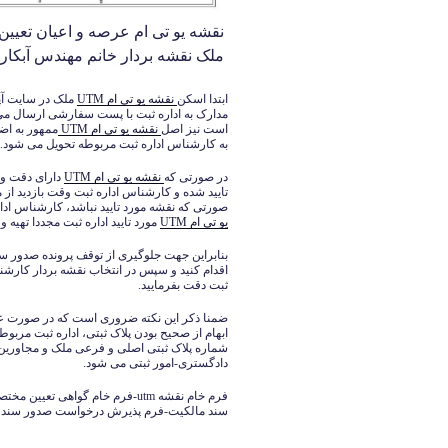
نقشه یو تی ام عرصه و اعیان تعیی
ملک نقشه بردار خانم مهندس آبکار 09126140339
ابتدا اسکن
نقشه یو تی ام UTM
ملک در سایت آپ
مدارک به اداره ثبت با پست سفارشی ارسال می 
است نیز اصل
نقشه یو تی ام UTM
ممهور به اض
به کارشناس اداره ثبت مربوطه تحویل می شود.
در صورتی که
نقشه یو تی ام UTM
دارای دقت و ف
تایید شده و کارشناس اداره ثبت وقت بازدید از م
صورتی که نقشه مورد تایید نباشد، کارشناس ادار
یو تی ام UTM
مورد تایید اداره ثبت مجددا تهیه
بنابراین جهت جلوگیری از توقف پرونده صدور سند
اقدام کنید و سپس در انتخاب نقشه بردار کارش
ثبت دقت بفرمایید.​
​ضمنا ذکر این نکته ضروری است که در صورت ع
ابهام از صحیح بودن پلاک ثبتی، اداره ثبت مربوط
شماره پلاک ثبتی اصلی و فرعی ملک و مجاورین
دادگستری-امور ثبتی می شود.
سند مالکیت-فرم پذیرش درخواست صدور سند 