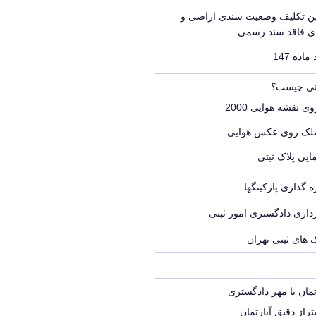
یین تکلیف وضعیت سندی اراضی و
ای فاقد سند رسمی
اده 147
بتی چیست؟
ی نقشه هوایی 2000
ملک روی عکس هوایی
ایی پلاک ثبتی
 گذاری پارکینگها
اری دادگستری امور ثبتی
ک های ثبتی تهران
تمان با مهر دادگستری
راژ دقیق آپارتمان