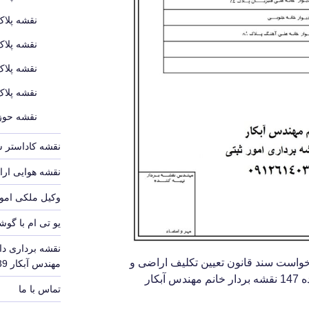
نقشه پلاک
نقشه پلاک
نقشه پلاک
نقشه پلاک
نقشه حوزه
نقشه کاداستر 
نقشه هوایی ارا
وکیل ملکی امور
یو تی ام با گوش
نقشه برداری دا
واست سند قانون تعیین تکلیف اراضی و
مهندس آبکار 09126140339
ساختمانهای فاقد سند رسمی ماده 147 نقشه بردار خانم مهندس آبکار
تماس با ما