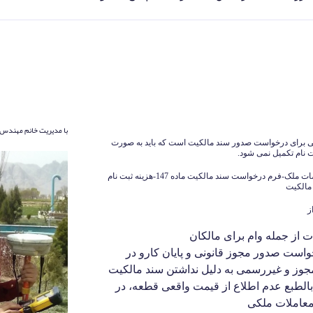
با مدیریت خانم مهندس 
ی برای درخواست صدور سند مالکیت است که باید به صورت
فرم خام نقشه utm-فرم خام گواهی تعیین مختصات ملک-فرم درخواست سند مالکیت ماده 147-هزینه ثبت نام
مالکیت
ز
 از جمله وام برای مالکان
واست صدور مجوز قانونی و پایان کارو در
وز و غیررسمی به دلیل نداشتن سند مالکیت
الطبع عدم اطلاع از قیمت واقعی قطعه، در
 معاملات ملکی