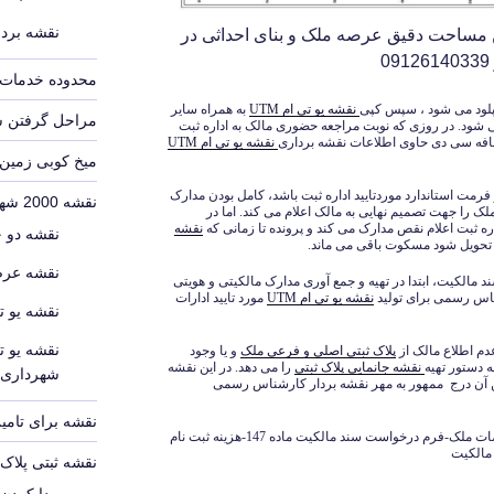
نقشه بردا
ن مساحت دقیق عرصه ملک و بنای احداثی در
محدوده خدمات 
لود می شود ، سپس کپی
نقشه یو تی ام UTM
به همراه سایر
مراحل گرفتن 
شود. در روزی که نوبت مراجعه حضوری مالک به اداره ثبت
افه سی دی حاوی اطلاعات نقشه برداری
نقشه یو تی ام UTM
میخ کوبی زمین
رمت استاندارد موردتایید اداره ثبت باشد، کامل بودن مدارک
نقشه 2000 شهرداری
لک را جهت تصمیم نهایی به مالک اعلام می کند. اما در
ه ثبت اعلام نقص مدارک می کند و پرونده تا زمانی که
نقشه
نقشه دو 
 و تحویل شود مسکوت باقی می ماند.
نقشه عرص
 مالکیت، ابتدا در تهیه و جمع آوری مدارک مالکیتی و هویتی
ناس رسمی برای تولید
نقشه یو تی ام UTM
مورد تایید ادارات
نقشه یو ت
نقشه یو ت
دم اطلاع مالک از
پلاک ثبتی اصلی و فرعی ملک
و یا وجود
ه دستور تهیه
نقشه جانمایی پلاک ثبتی
را می دهد. در این نقشه
شهرداری
 آن درج ممهور به مهر نقشه بردار کارشناس رسمی
نقشه برای تامین
فرم خام نقشه utm-فرم خام گواهی تعیین مختصات ملک-فرم درخواست سند مالکیت ماده 147-هزینه ثبت نام
مالکیت
نقشه ثبتی پلا
پیدا کردن