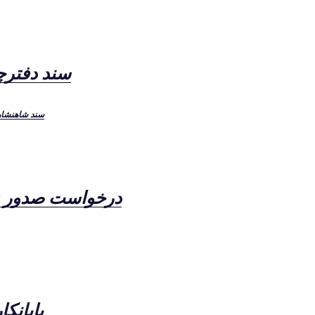
سند دفترچ
سند شاهنشا
درخواست صدور س
پایانکا