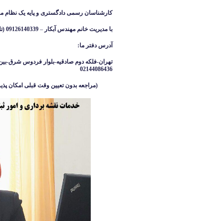
کارشناسان رسمی دادگستری و پایه یک نظام م
با مدیریت خانم مهندس آبکار
–
09126140339 (تلگرام واتساپ ایتا )
آدرس دفتر ما
:
تهران-فلکه دوم صادقیه-بلوار فردوس شرق-بین 
02144086436
(مراجعه بدون تعیین وقت قبلی امکان پذیر