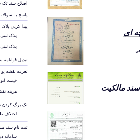
اصلاح سند تک 
پاسخ به سوالات
پیدا کردن پلاک 
ه ای
پلاک ثبتی
پلاک ثبتی
هی
تبدیل قولنامه ب
تعرفه نقشه یو تی 
قیمت انواع
ند مالکیت
هزینه نقشه
تک برگ کردن س
اختلاف ط
ثبت نام سند مل
سامانه د
ر