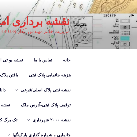
فتن
ه
حتوا
نقشه برداری ام
مدیریت خانم مهندس آبکار 09126140339
خانه
تماس با ما
نقشه یو تی ام M
هزینه جانمایی پلاک ثبتی
یافتن پلاک
نقشه ثبتی پلاک اصلی/فرعی
دان
توقیف پلاک ثبتی-آدرس ملک
نقشه ب
نقشه ۲۰۰۰ شهرداری
تک برگ کر
جانمایی و شماره گذاری پارکینگها