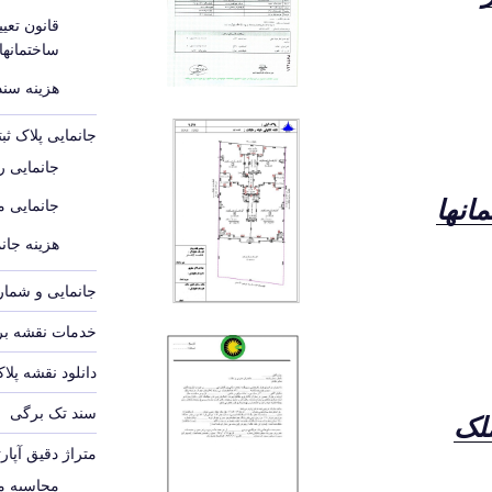
قانون تع
ساختمانه
هزینه سند م
جانمایی پلاک ث
جانمایی رو
مانها
جانمایی 
هزینه جانم
جانمایی و شماره
خدمات نقشه برد
دانلود نقشه پلا
سند تک برگی
ملک
متراژ دقیق آپار
محاسبه مت