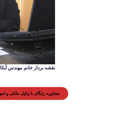
نقشه بردار خانم مهندس آبکار 126140339
مشاوره رایگان با وکیل ملکی و امور