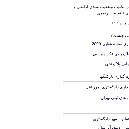
یین تکلیف وضعیت سندی اراضی و
ای فاقد سند رسمی
اده 147
بتی چیست؟
ی نقشه هوایی 2000
ملک روی عکس هوایی
ایی پلاک ثبتی
 گذاری پارکینگها
اری دادگستری امور ثبتی
ک های ثبتی تهران
تمان با مهر دادگستری
راژ دقیق آپارتمان