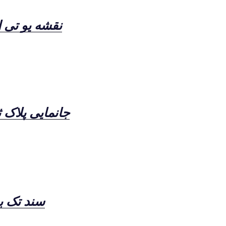
نقشه یو تی ام M
جانمایی پلاک 
سند تک ب