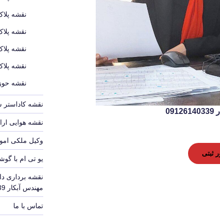
نقشه پلاک
نقشه پلاک
نقشه پلاک
نقشه پلاک
نقشه حوزه
نقشه کاداستر 
09
نقشه هوایی ارا
وکیل ملکی امور
 ثبتی
یو تی ام با گوش
نقشه برداری دا
مهندس آبکار 09126140339
تماس با ما