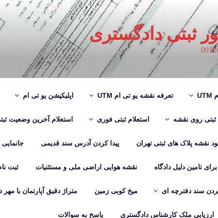
ور ثبتی دادگستری
UT
تعرفه نقشه یو تی ام UTM
اپلیکیشن یو تی ام
 ثبتی روی نقشه
استعلام ثبتی فوری
استعلام آخرین وضعیت ثبت
لود نقشه پلاک های ثبتی تهران
پیدا کردن آدرس سند قدیمی
جانمایی
رای تامین دلیل دادگاه
نقشه هوایی اراضی ملی و مستثنیات
ثبت نا
دن سند دفترچه ای
میخ کوبی زمین
متراژ دقیق آپارتمان با مهر 
ارزیابی ملک کارشناس دادگستری
پاسخ به سوالات