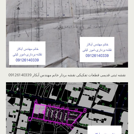
نقشه ثبتی قدیمی قطعات تفکیکی نقشه بردار خانم مهندس آبکار 09126140339