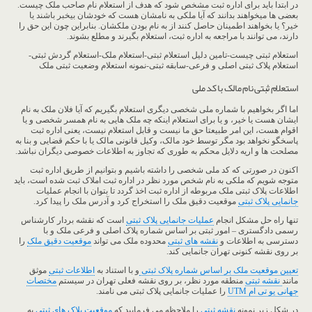
در ابتدا باید برای اداره ثبت مشخص شود که هدف از استعلام نام صاحب ملک چیست.
بعضی ها میخواهند بدانند که آیا ملکی به نامشان هست که خودشان بیخبر باشند یا
خیر؟ یا بخواهند اطمینان حاصل کنند از به نام بودن ملکشان. بنابراین چون این حق را
دارند، می توانند با مراجعه به اداره ثبت، استعلام بگیرند و مطلع بشوند.
استعلام ثبتی چیست-تامین دلیل استعلام ثبتی-استعلام ملک-استعلام گردش ثبتی-
استعلام پلاک ثبتی اصلی و فرعی-سابقه ثبتی-نمونه استعلام وضعیت ثبتی ملک
استعلام ثبتی نام مالک با کد ملی
اما اگر بخواهیم با شماره ملی شخصی دیگری استعلام بگیریم که آیا فلان ملک به نام
ایشان هست یا خیر، و یا برای استعلام اینکه چه ملک هایی به نام همسر شخصی و یا
اقوام هست، این امر طبیعتا حق ما نیست و قابل استعلام نیست، یعنی اداره ثبت
پاسخگو نخواهد بود مگر توسط خود مالک، وکیل قانونی مالک یا با حکم قضایی و بنا به
مصلحت ها و اریه دلایل محکم به طوری که تجاوز به اطلاعات خصوصی دیگران نباشد.
اکنون در صورتی که کد ملی شخصی را داشته باشیم و بتوانیم از طریق اداره ثبت
متوجه شویم که ملکی به نام شخص مورد نظر در اداره ثبت املاک ثبت شده است، باید
اطلاعات پلاک ثبتی ملک مربوطه از اداره ثبت اخذ گردد تا بتوان با انجام عملیات
جانمایی پلاک ثبتی
موقعیت دقیق ملک را استخراج کرد و آدرس ملک را پیدا کرد.
تنها راه حل مشکل انجام
عملیات جانمایی پلاک ثبتی
است که نقشه بردار کارشناس
رسمی دادگستری – امور ثبتی بر اساس شماره پلاک اصلی و فرعی ملک و با
دسترسی به اطلاعات و
نقشه های ثبتی
محدوده ملک می تواند
موقعیت دقیق ملک
را
بر روی نقشه کنونی تهران جانمایی کند.
تعیین موقعیت ملک بر اساس شماره پلاک ثبتی
و با استناد به
اطلاعات ثبتی
موثق
مانند
نقشه ثبتی
منطقه مورد نظر، بر روی نقشه فعلی تهران در سیستم
مختصات
جهانی یو تی ام UTM
را عملیات جانمایی پلاک ثبتی می نامند.
در شکل زیر نمونه
نقشه ثبتی
را ملاحظه می فرمایید که
موقعیت پلاک های ثبتی
به