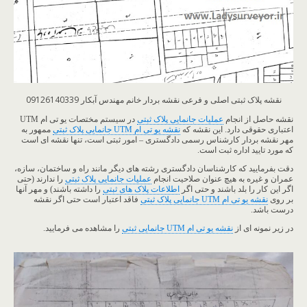
نقشه پلاک ثبتی اصلی و فرعی نقشه بردار خانم مهندس آبکار 09126140339
نقشه حاصل از انجام
عملیات جانمایی پلاک ثبتی
در سیستم مختصات یو تی ام UTM
اعتباری حقوقی دارد. این نقشه که
نقشه یو تی ام UTM جانمایی پلاک ثبتی
ممهور به
مهر نقشه بردار کارشناس رسمی دادگستری – امور ثبتی است، تنها نقشه ای است
که مورد تایید اداره ثبت است.
دقت بفرمایید که کارشناسان دادگستری رشته های دیگر مانند راه و ساختمان، سازه،
عمران و غیره به هیچ عنوان صلاحیت انجام
عملیات جانمایی پلاک ثبتی
را ندارند (حتی
اگر این کار را بلد باشند و حتی اگر
اطلاعات پلاک های ثبتی
را داشته باشند) و مهر آنها
بر روی
نقشه یو تی ام UTM جانمایی پلاک ثبتی
فاقد اعتبار است حتی اگر نقشه
درست باشد.
در زیر نمونه ای از
نقشه یو تی ام UTM جانمایی ثبتی
را مشاهده می فرمایید.