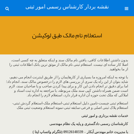
نقشه بردار کارشناس رسمی امور ثبتی
استعلام نام مالک طبق لوکیشن
بدون داشتن اطلاعات کافی، یافتن نام مالک سند و اینکه متعلق به چه کسی است،
اصلا کار ساده ای نیست. استعلام ثبتی نام مالک از موثق ترین بانک اطلاعات ثبتی را
از ما بخواهید.
با توجه به اینکه امروزه ما بسیاری از کارهایمان را از طریق اینترنت انجام می دهیم،
شاید بتوان از این راه یک سری از بررسی های لازم را درخصوص مالک سند، انجام داد؛
اما برای دقیق تر انجام دادن این کار و برای پیدا کردن صاحب و یا صاحبان سند، لازم
است ضمن همراه داشتن کپی سند ملک مربوطه، با مراجعه به اداره ثبت اسناد و
املاکی که ملک تحت حوزه آن اداره قرار دارد، استعلام لازم را انجام داد.
استعلام ثبتی چیست-تامین دلیل استعلام ثبتی-استعلام ملک-استعلام گردش ثبتی-
استعلام پلاک ثبتی اصلی و فرعی-سابقه ثبتی-نمونه استعلام وضعیت ثبتی ملک
خدمات نقشه برداری و امور ثبتی
کارشناسان رسمی دادگستری و پایه یک نظام مهندسی
با مدیریت خانم مهندس آبکار
–
09126140339 (تلگرام واتساپ ایتا )