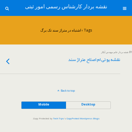
نقشه بردار کارشناس رسمی امور ثبتی
Tags › اشتباه در متراژ سند تک برگ
BY نقشه بردار خانم مهندس آبکار
نقشه یو تی ام اصلاح متراژ سند
Back to top
Mobile
Desktop
.
Copy Protected by
Tech Tips
's
CopyProtect Wordpress Blogs