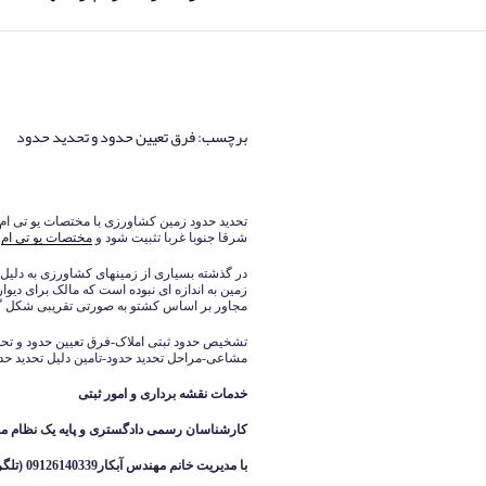
برچسب:
فرق تعیین حدود و تحدید حدود
نوشته‌شده
در
تحدید حدود زمین کشاورزی با مختصات یو تی ا
شرقا جنوبا غربا تثبیت شود و
مختصات یو تی ام
د
در گذشته بسیاری از زمینهای کشاورزی به دلیل د
زمین به اندازه ای نبوده است که مالک برای دیو
مجاور بر اساس کشتو به صورتی تقریبی شکل گ
تشخیص حدود ثبتی املاک-فرق تعیین حدود و تحد
مشاعی-مراحل تحدید حدود-تامین دلیل تحدید حد
خدمات نقشه برداری و امور ثبتی
کارشناسان رسمی دادگستری و پایه یک نظام م
با مدیریت خانم مهندس آبکار09126140339 (تلگرام واتساپ ایتا )