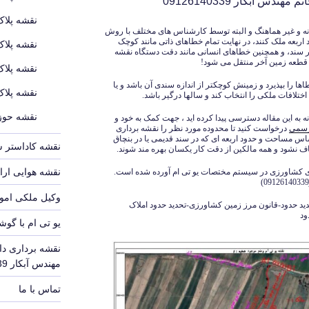
دس آبکار 09126140339
نقشه پلاک
انه و غیر هماهنگ و البته توسط کارشناس های مختلف با روش
 اربعه ملک کنند، در نهایت تمام خطاهای ذاتی مانند کوچک
نقشه پلاک
در سند، و همچنین خطاهای انسانی مانند دقت دستگاه نقشه
 قطعه زمین آخر منتقل می شود!
نقشه پلاک
 را بپذیرد و زمینش کوچکتر از اندازه سندی آن باشد و یا
نقشه پلاک
ختلافات ملکی را انتخاب کند و سالها درگیر باشد.
نقشه حوزه
 به این مقاله دسترسی پیدا کرده اید ، جهت کمک به خود و
رسمی
درخواست کنید تا محدوده مورد نظر را نقشه برداری
ساس مساحت و حدود اربعه ای که در سند قدیمی یا در بنچاق
نقشه کاداستر 
ف نشود و همه مالکین از دقت کار یکسان بهره مند شوند.
نقشه هوایی ارا
نهای کشاورزی در سیستم مختصات یو تی ام آورده شده است.
وکیل ملکی امور
ید حدود-قانون مرز زمین کشاورزی-تحدید حدود املاک
ود
یو تی ام با گوش
نقشه برداری دا
مهندس آبکار 09126140339
تماس با ما