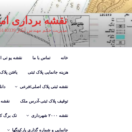
فتن
ه
حتوا
نقشه برداری ام
مدیریت خانم مهندس آبکار 09126140339
خانه
تماس با ما
نقشه یو تی ام M
هزینه جانمایی پلاک ثبتی
یافتن پلاک
نقشه ثبتی پلاک اصلی/فرعی
دان
توقیف پلاک ثبتی-آدرس ملک
نقشه ب
نقشه ۲۰۰۰ شهرداری
تک برگ کر
جانمایی و شماره گذاری پارکینگها