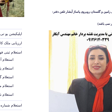
رامین و گلستان-روبروی پاساژ آبشار
تلفن دفتر:
 نمی باشد
)
اپلیکیشن یو تی 
ارزیابی ملک ک
استعلام ثبتی ف
استعلام آ
استعلام پل
استعلام گ
استعلام م
استعلام ن
استعلام شماره پ