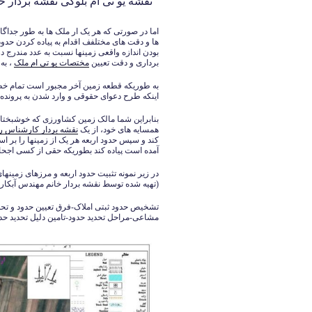
نقشه یو تی ام بلوکی نقشه بردار خانم مهن
اما در صورتی که هر یک ار ملک ها به طور جداگ
ها و دقت های مختلفف اقدام به پیاده کردن حدود
بودن اندازه واقعی زمینها نسبت به عدد مندرج 
برداری و دقت تعیین
مختصات یو تی ام ملک
، به
به طوریکه قطعه زمین آخر مجبور است تمام خطاها
اینکه طرح دعوای حقوقی و وارد شدن به پرونده ا
بنابراین شما مالک زمین کشاورزی که خوشبختانه
همسایه های خود، از یک
نقشه بردار کارشناس 
کند و سپس حدود اربعه هر یک از زمینها را بر ا
آمده است پیاده کند بطوریکه حقی از کسی اجحا
در زیر نمونه تثبیت حدود اربعه و مرزهای زمی
(تهیه شده توسط نقشه بردار خانم مهندس آبکار09126140339)
تشخیص حدود ثبتی املاک-فرق تعیین حدود و تحد
مشاعی-مراحل تحدید حدود-تامین دلیل تحدید حد