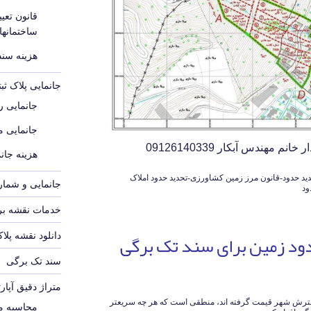
قانون تع
ساختمانه
هزینه سند م
جانمایی پلاک ث
جانمایی رو
جانمایی 
 مهندس آبکار 09126140339
هزینه جانم
ید حدود-قانون مرز زمین کشاورزی-تحدید حدود املاک
جانمایی و شماره
ود
خدمات نقشه برد
دود زمین برای سند تک برگی
دانلود نقشه پلا
سند تک برگی
متراژ دقیق آپار
سترش شهر قیمت گرفته اند، منطقی است که هر چه سریعتر
محاسبه مت