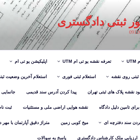
ور ثبتی دادگستری
UT
تعرفه نقشه یو تی ام UTM
اپلیکیشن یو تی ام
 ثبتی روی نقشه
استعلام ثبتی فوری
استعلام آخرین وضعیت ثبت
لود نقشه پلاک های ثبتی تهران
پیدا کردن آدرس سند قدیمی
جانمایی
رای تامین دلیل دادگاه
نقشه هوایی اراضی ملی و مستثنیات
ثبت نا
دن سند دفترچه ای
میخ کوبی زمین
متراژ دقیق آپارتمان با مهر 
ارزیابی ملک کارشناس دادگستری
پاسخ به سوالات