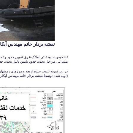
نقشه بردار خانم مهندس آبکار 126140339
تشخیص حدود ثبتی املاک-فرق تعیین حدود و تحد
مشاعی-مراحل تحدید حدود-تامین دلیل تحدید حد
در زیر نمونه تثبیت حدود اربعه و مرزهای زمی
(تهیه شده توسط نقشه بردار خانم مهندس آبکار09126140339)