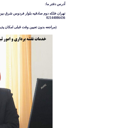
آدرس دفتر ما
:
تهران-فلکه دوم صادقیه-بلوار فردوس شرق-بین 
02144086436
(مراجعه بدون تعیین وقت قبلی امکان پذیر