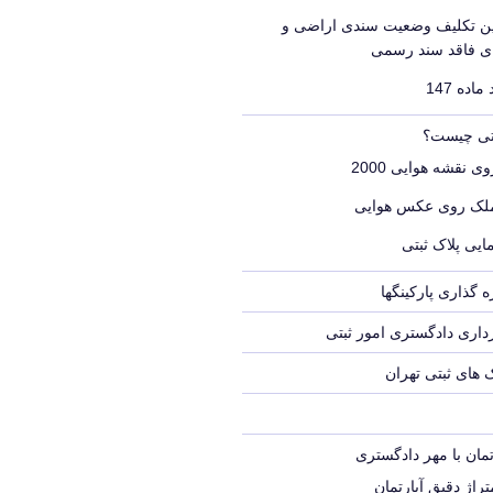
یین تکلیف وضعیت سندی اراضی و
ای فاقد سند رسمی
اده 147
بتی چیست؟
ی نقشه هوایی 2000
ملک روی عکس هوایی
ایی پلاک ثبتی
 گذاری پارکینگها
اری دادگستری امور ثبتی
ک های ثبتی تهران
تمان با مهر دادگستری
راژ دقیق آپارتمان