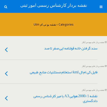
نقشه بردار کارشناس رسمی امور ثبتی
Categories ›
نقشه یو تی ام Utm
BY نقشه بردار خانم مهندس آبکار
سند گرفتن خانه قولنامه ایی صفر تا صد
BY نقشه بردار خانم مهندس آبکار
فایل کی ام ال kml استعلام مستثنیات منابع طبیعی
BY نقشه بردار خانم مهندس آبکار
نقشه 2000/1 هوایی A3 با مهر کارشناس رسمی
دادگستری